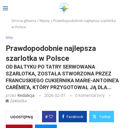
Strona główna
»
Wpisy
»
Prawdopodobnie najlepsza szarlotka
w Polsce
Góry
Prawdopodobnie najlepsza
szarlotka w Polsce
OD BAŁTYKU PO TATRY SERWOWANA
SZARLOTKA, ZOSTAŁA STWORZONA PRZEZ
FRANCUSKIEGO CUKIERNIKA MARIE-ANTOINE'A
CARÊME'A, KTÓRY PRZYGOTOWAŁ JĄ DLA...
przez
Redakcja
2026-02-01
0 komentarze/y
Zakładka
0
UDOSTĘPNIJ
Facebook
Twitter