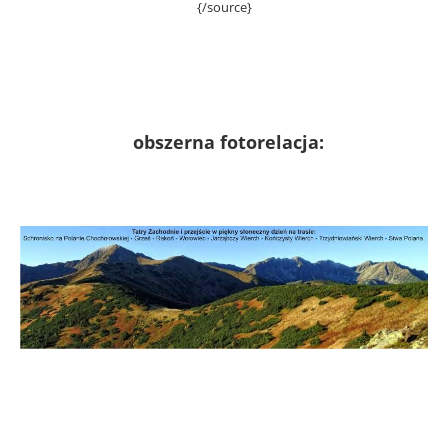
{/source}
obszerna fotorelacja:
Jesień to też czas, gdy
noclegi Zakopane
ma w niższych cenach.