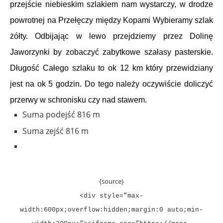
przejście niebieskim szlakiem nam wystarczy, w drodze
powrotnej na Przełęczy między Kopami Wybieramy szlak
żółty. Odbijając w lewo przejdziemy przez Dolinę
Jaworzynki by zobaczyć zabytkowe szałasy pasterskie.
Długość Całego szlaku to ok 12 km który przewidziany
jest na ok 5 godzin. Do tego należy oczywiście doliczyć
przerwy w schronisku czy nad stawem.
Suma podejść
816 m
Suma zejść
816 m
{source}
<div style=”max-
width:600px;overflow:hidden;margin:0 auto;min-