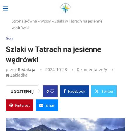
Strona główna
»
Wpisy
»
Szlaki w Tatrach na jesienne
wędrówki
Góry
Szlaki w Tatrach na jesienne
wędrówki
przez
Redakcja
2024-10-28
0 komentarze/y
Zakładka
0
UDOSTĘPNIJ
Facebook
Twitter
Pinterest
Email