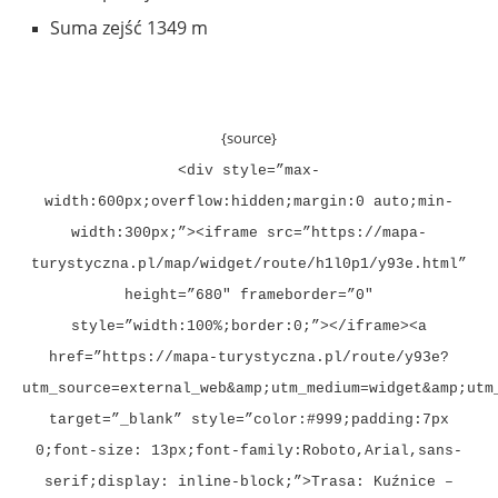
Suma zejść
1349 m
{source}
<div style=”max-
width:600px;overflow:hidden;margin:0 auto;min-
width:300px;”><iframe src=”https://mapa-
turystyczna.pl/map/widget/route/h1l0p1/y93e.html”
height=”680″ frameborder=”0″
style=”width:100%;border:0;”></iframe><a
href=”https://mapa-turystyczna.pl/route/y93e?
utm_source=external_web&amp;utm_medium=widget&amp;utm
target=”_blank” style=”color:#999;padding:7px
0;font-size: 13px;font-family:Roboto,Arial,sans-
serif;display: inline-block;”>Trasa: Kuźnice –