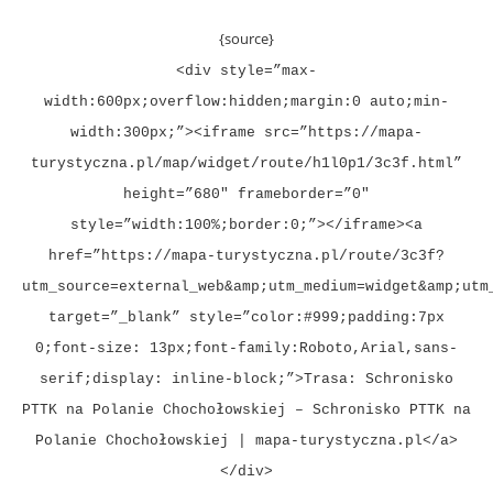
{source}
<div style=”max-
width:600px;overflow:hidden;margin:0 auto;min-
width:300px;”><iframe src=”https://mapa-
turystyczna.pl/map/widget/route/h1l0p1/3c3f.html”
height=”680″ frameborder=”0″
style=”width:100%;border:0;”></iframe><a
href=”https://mapa-turystyczna.pl/route/3c3f?
utm_source=external_web&amp;utm_medium=widget&amp;utm
target=”_blank” style=”color:#999;padding:7px
0;font-size: 13px;font-family:Roboto,Arial,sans-
serif;display: inline-block;”>Trasa: Schronisko
PTTK na Polanie Chochołowskiej – Schronisko PTTK na
Polanie Chochołowskiej | mapa-turystyczna.pl</a>
</div>