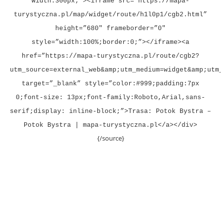
width:300px;”><iframe src=”https://mapa-
turystyczna.pl/map/widget/route/h1l0p1/cgb2.html”
height=”680″ frameborder=”0″
style=”width:100%;border:0;”></iframe><a
href=”https://mapa-turystyczna.pl/route/cgb2?
utm_source=external_web&amp;utm_medium=widget&amp;utm
target=”_blank” style=”color:#999;padding:7px
0;font-size: 13px;font-family:Roboto,Arial,sans-
serif;display: inline-block;”>Trasa: Potok Bystra –
Potok Bystra | mapa-turystyczna.pl</a></div>
{/source}