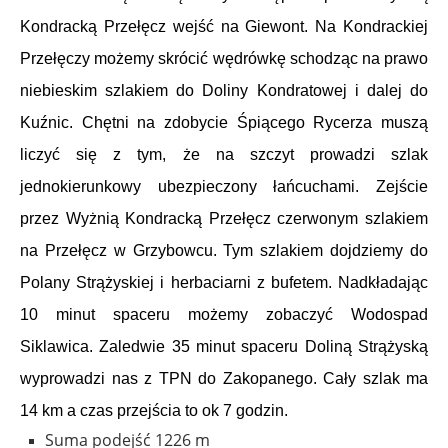
Kondracką Przełęcz wejść na Giewont. Na Kondrackiej
Przełęczy możemy skrócić wędrówkę schodząc na prawo
niebieskim szlakiem do Doliny Kondratowej i dalej do
Kuźnic. Chętni na zdobycie Śpiącego Rycerza muszą
liczyć się z tym, że na szczyt prowadzi szlak
jednokierunkowy ubezpieczony łańcuchami. Zejście
przez Wyżnią Kondracką Przełęcz czerwonym szlakiem
na Przełęcz w Grzybowcu. Tym szlakiem dojdziemy do
Polany Strążyskiej i herbaciarni z bufetem. Nadkładając
10 minut spaceru możemy zobaczyć Wodospad
Siklawica. Zaledwie 35 minut spaceru Doliną Strążyską
wyprowadzi nas z TPN do Zakopanego. Cały szlak ma
14 km a czas przejścia to ok 7 godzin.
Suma podejść
1226 m