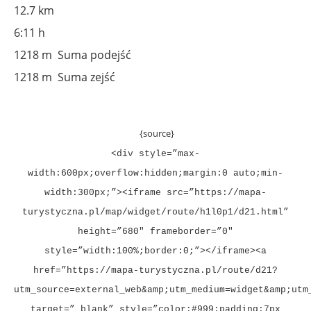
12.7 km
6:11 h
1218 m Suma podejść
1218 m Suma zejść
{source}
<div style=”max-
width:600px;overflow:hidden;margin:0 auto;min-
width:300px;”><iframe src=”https://mapa-
turystyczna.pl/map/widget/route/h1l0p1/d21.html”
height=”680″ frameborder=”0″
style=”width:100%;border:0;”></iframe><a
href=”https://mapa-turystyczna.pl/route/d21?
utm_source=external_web&amp;utm_medium=widget&amp;utm
target=”_blank” style=”color:#999;padding:7px