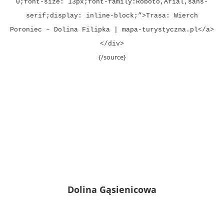
0;font-size: 13px;font-family:Roboto,Arial,sans-
serif;display: inline-block;”>Trasa: Wierch
Poroniec – Dolina Filipka | mapa-turystyczna.pl</a>
</div>
{/source}
Dolina Gąsienicowa