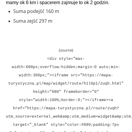
mamy ok 6 km i spacerem zajmuje to ok 2 godzin.
Suma podejść
160 m
Suma zejść
297 m
{source}
<div style=”max-
width:600px;overflow:hidden;margin:0 auto;min-
width:300px;”><iframe src=”https://mapa-
turystyczna.pl/map/widget/route/h1l0p1/zuqh.html”
height=”680″ frameborder=”0″
style=”width:100%;border:0;”></iframe><a
href=”https://mapa-turystyczna.pl/route/zuqh?
utm_source=external_web&amp;utm_medium=widget&amp;utm
target=”_blank” style=”color:#999;padding:7px