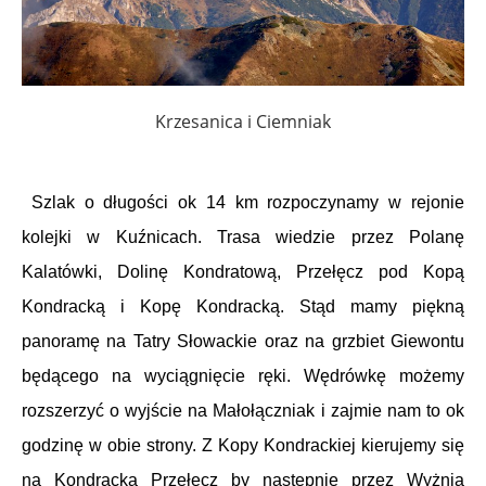
Krzesanica i Ciemniak
Szlak o długości ok 14 km rozpoczynamy w rejonie
kolejki w Kuźnicach. Trasa wiedzie przez Polanę
Kalatówki, Dolinę Kondratową, Przełęcz pod Kopą
Kondracką i Kopę Kondracką. Stąd mamy piękną
panoramę na Tatry Słowackie oraz na grzbiet Giewontu
będącego na wyciągnięcie ręki. Wędrówkę możemy
rozszerzyć o wyjście na Małołączniak i zajmie nam to ok
godzinę w obie strony. Z Kopy Kondrackiej kierujemy się
na Kondracką Przełęcz by następnie przez Wyżnią