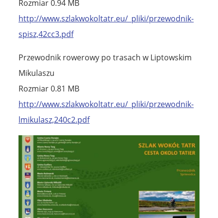
Rozmiar 0.94 MB
http://www.szlakwokoltatr.eu/_pliki/przewodnik-
spisz,42cc3.pdf
Przewodnik rowerowy po trasach w Liptowskim
Mikulaszu
Rozmiar 0.81 MB
http://www.szlakwokoltatr.eu/_pliki/przewodnik-
lmikulasz,240c2.pdf