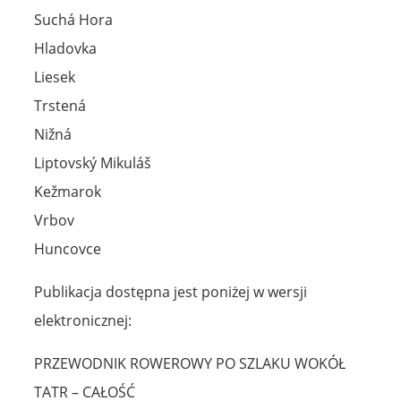
Suchá Hora
Hladovka
Liesek
Trstená
Nižná
Liptovský Mikuláš
Kežmarok
Vrbov
Huncovce
Publikacja dostępna jest poniżej w wersji
elektronicznej:
PRZEWODNIK ROWEROWY PO SZLAKU WOKÓŁ
TATR – CAŁOŚĆ