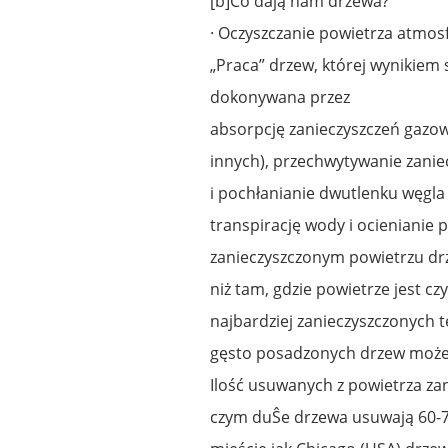
[b]Co dają nam drzewa?
· Oczyszczanie powietrza atmos
„Praca” drzew, której wynikiem s
dokonywana przez
absorpcję zanieczyszczeń gazowy
innych), przechwytywanie zaniec
i pochłanianie dwutlenku węgla 
transpirację wody i ocienianie
zanieczyszczonym powietrzu dr
niż tam, gdzie powietrze jest 
najbardziej zanieczyszczonych t
gęsto posadzonych drzew może 
Ilość usuwanych z powietrza zan
czym duŜe drzewa usuwają 60-70