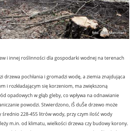
rzew i innej roślinności dla gospodarki wodnej na terenach
łęzi drzewa pochłania i gromadzi wodę, a ziemia znajdująca
ym i rozkładającym się korzeniom, ma zwiększoną
ód opadowych w głąb gleby, co wpływa na odnawianie
niczanie powodzi. Stwierdzono, iŜ duŜe drzewo może
średnio 228-455 litrów wody, przy czym ilość wody
eży m.in. od klimatu, wielkości drzewa czy budowy korony.