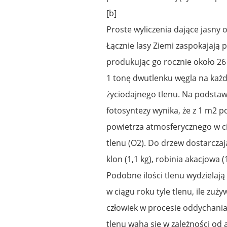
[b]
Proste wyliczenia dające jasny o
Łącznie lasy Ziemi zaspokajają 
produkując go rocznie około 2
1 tonę dwutlenku węgla na każd
życiodajnego tlenu. Na podstaw
fotosyntezy wynika, że z 1 m2 p
powietrza atmosferycznego w c
tlenu (O2). Do drzew dostarczają
klon (1,1 kg), robinia akacjowa (1
Podobne ilości tlenu wydzielają
w ciągu roku tyle tlenu, ile zuż
człowiek w procesie oddychania
tlenu waha się w zależności od 