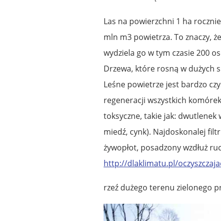
Las na powierzchni 1 ha rocznie
mln m3 powietrza. To znaczy, że
wydziela go w tym czasie 200 os
Drzewa, które rosną w dużych s
Leśne powietrze jest bardzo cz
regeneracji wszystkich komórek
toksyczne, takie jak: dwutlenek 
miedź, cynk). Najdoskonalej fil
żywopłot, posadzony wzdłuż ruch
http://dlaklimatu.pl/oczyszczaj
rzeź dużego terenu zielonego p