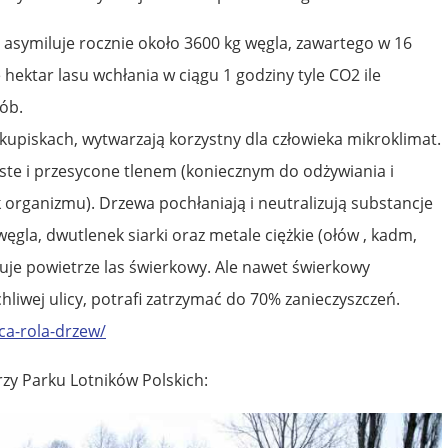
 asymiluje rocznie około 3600 kg węgla, zawartego w 16
 hektar lasu wchłania w ciągu 1 godziny tyle CO2 ile
ób.
kupiskach, wytwarzają korzystny dla człowieka mikroklimat.
yste i przesycone tlenem (koniecznym do odżywiania i
 organizmu). Drzewa pochłaniają i neutralizują substancje
węgla, dwutlenek siarki oraz metale ciężkie (ołów , kadm,
truje powietrze las świerkowy. Ale nawet świerkowy
liwej ulicy, potrafi zatrzymać do 70% zanieczyszczeń.
aca-rola-drzew/
rzy Parku Lotników Polskich: