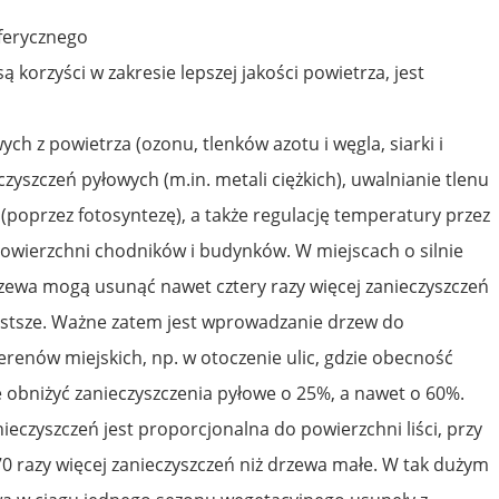
ferycznego
ą korzyści w zakresie lepszej jakości powietrza, jest
ch z powietrza (ozonu, tlenków azotu i węgla, siarki i
zyszczeń pyłowych (m.in. metali ciężkich), uwalnianie tlenu
(poprzez fotosyntezę), a także regulację temperatury przez
 powierzchni chodników i budynków. W miejscach o silnie
zewa mogą usunąć nawet cztery razy więcej zanieczyszczeń
czystsze. Ważne zatem jest wprowadzanie drzew do
erenów miejskich, np. w otoczenie ulic, gdzie obecność
obniżyć zanieczyszczenia pyłowe o 25%, a nawet o 60%.
ieczyszczeń jest proporcjonalna do powierzchni liści, przy
 razy więcej zanieczyszczeń niż drzewa małe. W tak dużym