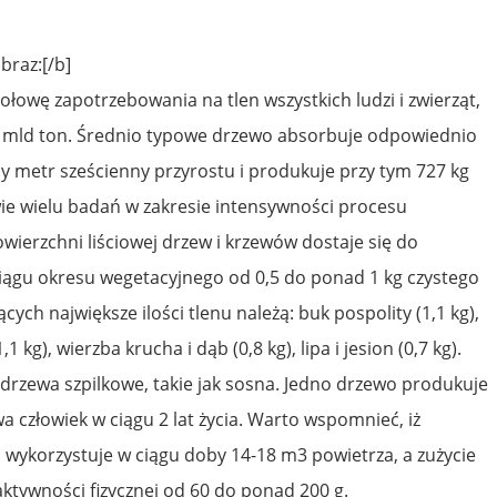
braz:[/b]
połowę zapotrzebowania na tlen wszystkich ludzi i zwierząt,
6 mld ton. Średnio typowe drzewo absorbuje odpowiednio
y metr sześcienny przyrostu i produkuje przy tym 727 kg
ie wielu badań w zakresie intensywności procesu
owierzchni liściowej drzew i krzewów dostaje się do
iągu okresu wegetacyjnego od 0,5 do ponad 1 kg czystego
cych największe ilości tlenu należą: buk pospolity (1,1 kg),
,1 kg), wierzba krucha i dąb (0,8 kg), lipa i jesion (0,7 kg).
 drzewa szpilkowe, takie jak sosna. Jedno drzewo produkuje
ywa człowiek w ciągu 2 lat życia. Warto wspomnieć, iż
 wykorzystuje w ciągu doby 14-18 m3 powietrza, a zużycie
aktywności fizycznej od 60 do ponad 200 g.