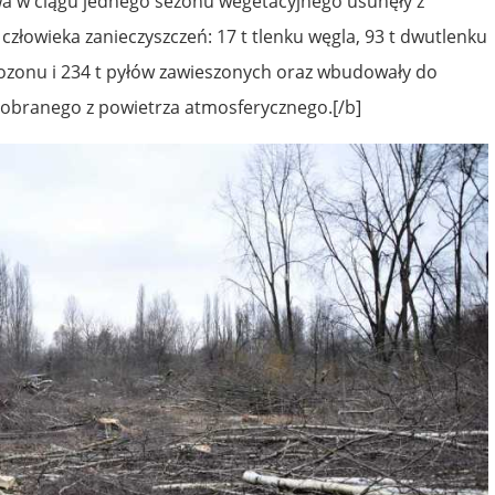
wa w ciągu jednego sezonu wegetacyjnego usunęły z
 człowieka zanieczyszczeń: 17 t tlenku węgla, 93 t dwutlenku
 t ozonu i 234 t pyłów zawieszonych oraz wbudowały do
 pobranego z powietrza atmosferycznego.[/b]