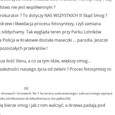
alstwo nie jest współwinnym ?
 prokurator ? To dotyczy NAS WSZYSTKICH !!! Skąd Smog ?
 drzew i likwidacja procesu fotosyntezy, czyli zamiana
m oddychamy. Tak wygląda teren przy Parku Lotników
a Policja w Krakowie dostała maseczki … parodia. Jeszcze
 pozostałych przekrętów !
za ilość tlenu, a co za tym idzie, większy smog…
ależności naszego życia od zieleni ? Proces fotosyntezy to
[b]
a drzewach i krzewach. Na 1 ha terenu zadrzewionego i zakrzaczonego wytrąca
roku od kilkunastu do kilkudziesięciu ton pyłów.[/b]
ię bierze smog i jak z nim walczyć, a drzewa padają pod
.