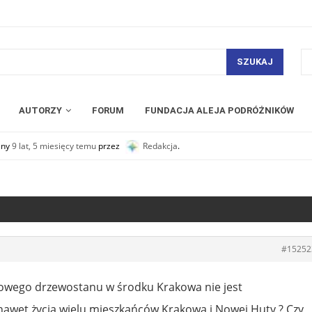
SZUKAJ
AUTORZY
FORUM
FUNDACJA ALEJA PODRÓŻNIKÓW
any
9 lat, 5 miesięcy temu
przez
Redakcja
.
#15252
drowego drzewostanu w środku Krakowa nie jest
awet życia wielu mieszkańców Krakowa i Nowej Huty ? Czy