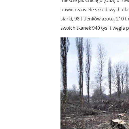
mieście jak Chicago (USA) drze
powietrza wiele szkodliwych dla
siarki, 98 t tlenków azotu, 210
swoich tkanek 940 tys. t węgla