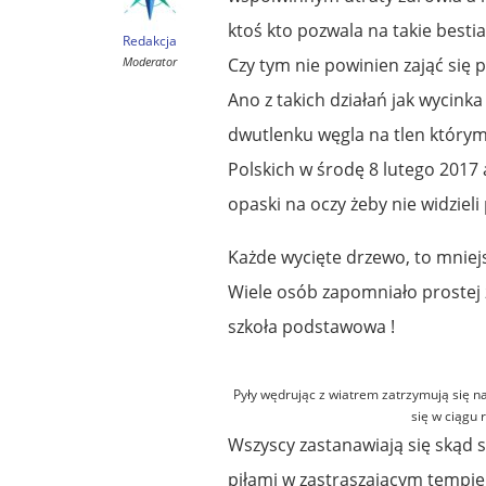
ktoś kto pozwala na takie besti
Redakcja
Moderator
Czy tym nie powinien zająć się
Ano z takich działań jak wycinka
dwutlenku węgla na tlen który
Polskich w środę 8 lutego 2017 
opaski na oczy żeby nie widzieli
Każde wycięte drzewo, to mniejs
Wiele osób zapomniało prostej z
szkoła podstawowa !
Pyły wędrując z wiatrem zatrzymują się n
się w ciągu 
Wszyscy zastanawiają się skąd s
piłami w zastraszającym tempie