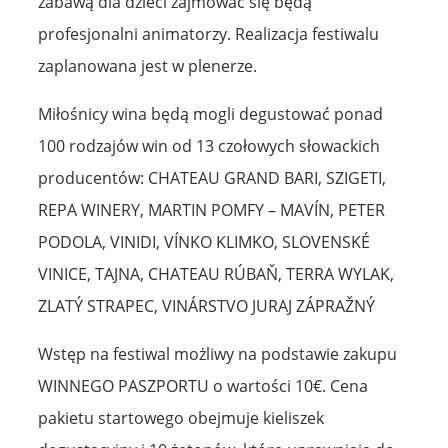
zabawą dla dzieci zajmować się będą
profesjonalni animatorzy. Realizacja festiwalu
zaplanowana jest w plenerze.
Miłośnicy wina będą mogli degustować ponad
100 rodzajów win od 13 czołowych słowackich
producentów: CHATEAU GRAND BARI, SZIGETI,
REPA WINERY, MARTIN POMFY – MAVÍN, PETER
PODOLA, VINIDI, VÍNKO KLIMKO, SLOVENSKÉ
VINICE, TAJNA, CHATEAU RÚBAŇ, TERRA WYLAK,
ZLATÝ STRAPEC, VINÁRSTVO JURAJ ZÁPRAŽNÝ
Wstęp na festiwal możliwy na podstawie zakupu
WINNEGO PASZPORTU o wartości 10€. Cena
pakietu startowego obejmuje kieliszek