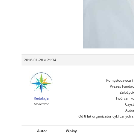
2016-01-28 o 21:34
Pomysłodawca i 
Prezes Fundac
Założyci
Redakcja
Twórca i k
Moderator
Czyst
Auto
Od 8 lat organizator cyklicznych
Autor
Wpisy