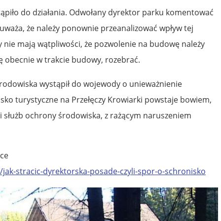
tąpiło do działania. Odwołany dyrektor parku komentować
 uważa, że należy ponownie przeanalizować wpływ tej
zy nie mają wątpliwości, że pozwolenie na budowę należy
ę obecnie w trakcie budowy, rozebrać.
rodowiska wystąpił do wojewody o unieważnienie
sko turystyczne na Przełęczy Krowiarki powstaje bowiem,
i służb ochrony środowiska, z rażącym naruszeniem
ice
/jak-stracic-dyrektorska-posade-czyli-spor-o-schronisko