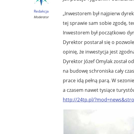
Redakcja
„Inwestorem był najpierw dyrekt
Moderator
tej sprawie sam sobie zgodę, te
Inwestorem był początkowo dyr
Dyrektor postarał się o pozwol
opinię, że inwestycja jest zgo
Dyrektor Józef Omylak został 
na budowę schroniska cały czas
prace idą pełną parą. W sezonie 
a czasem nawet tysiące turystó
http://24tp.pl/?mod=news&st