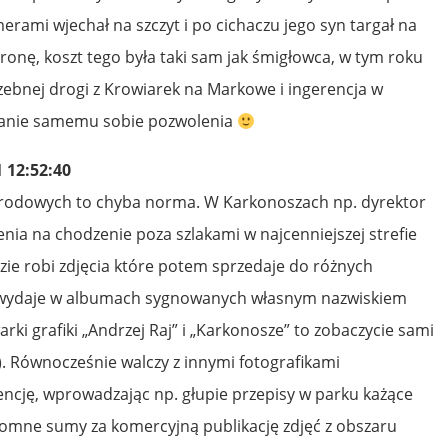
merami wjechał na szczyt i po cichaczu jego syn targał na
stronę, koszt tego była taki sam jak śmigłowca, w tym roku
ebnej drogi z Krowiarek na Markowe i ingerencja w
danie samemu sobie pozwolenia
 12:52:40
rodowych to chyba norma. W Karkonoszach np. dyrektor
nia na chodzenie poza szlakami w najcenniejszej strefie
ie robi zdjęcia które potem sprzedaje do różnych
zy wydaje w albumach sygnowanych własnym nazwiskiem
rki grafiki „Andrzej Raj” i „Karkonosze” to zobaczycie sami
). Równocześnie walczy z innymi fotografikami
ncję, wprowadzając np. głuрie przepisy w parku każące
romne sumy za komercyjną publikację zdjęć z obszaru