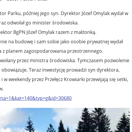
or Parku, później jego syn. Dyrektor Józef Omylak wydał w
raz odwołał go minister środowiska.
ektor BgPN Józef Omylak razem z małżonką.
enie na budowę i sam sobie jako osobie prywatnej wydał
dna z planem zagospodarowania przestrzennego.
odwołany przez ministra środowiska. Tymczasem pozwolenie
 obowiązuje. Teraz inwestycję prowadzi syn dyrektora,
i w weekendy przez Przełęcz Krowiarki przewijają się setki,
w.
rona=1&kat=140&typ=g&id=30680