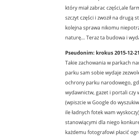
który miał zabrac części,ale far
szczyt części i zwoził na drugą 
kolejna sprawa nikomu niepotrz
naturę… Teraz ta budowa i wy
Pseudonim: krokus 2015-12-21
Takie zachowania w parkach na
parku sam sobie wydaje zezwole
ochrony parku narodowego, gdz
wydawnictw, gazet i portali c
(wpiszcie w Google do wyszukiwa
ile ładnych fotek wam wyskoczy
stanowiącymi dla niego konkure
każdemu fotografowi płacić og