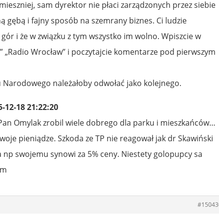
ieszniej, sam dyrektor nie płaci zarządzonych przez siebie
 gębą i fajny sposób na szemrany biznes. Ci ludzie
gór i że w związku z tym wszystko im wolno. Wpiszcie w
” „Radio Wrocław” i poczytajcie komentarze pod pierwszym
 Narodowego należałoby odwołać jako kolejnego.
-12-18 21:22:20
. Pan Omylak zrobil wiele dobrego dla parku i mieszkańców…
oje pieniądze. Szkoda ze TP nie reagował jak dr Skawiński
 np swojemu synowi za 5% ceny. Niestety golopupcy sa
am
#15043