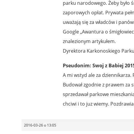
parku narodowego. Żeby było śm
zaporowych opłat. Prywata pełną
uważają się za władców i panów 
Google „Awantura o śmigłowiec
znalezionym artykułem.
Dyrektora Karkonoskiego Parku
Pseudonim: Swoj z Babiej 2015
A mi wstyd ale za dziennikarza
Budował zgodnie z prawem za sw
sprzedawał parkowe mieszkania
chciwi i to juz wiemy. Pozdrawi
2016-03-26 o 13:05