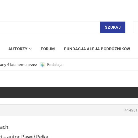
SZUKAJ
AUTORZY
FORUM
FUNDACJA ALEJA PODRÓŻNIKÓW
owany
4 lata temu
przez
Redakcja
.
#14981
ach.
 – autor Paweł Pełka: