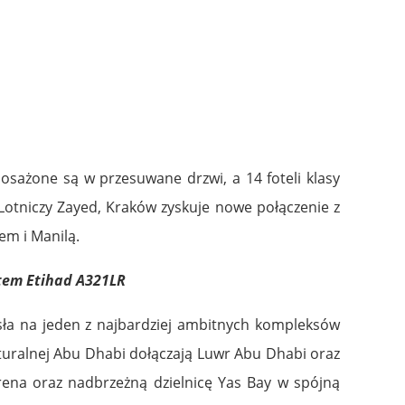
osażone są w przesuwane drzwi, a 14 foteli klasy
otniczy Zayed, Kraków zyskuje nowe połączenie z
em i Manilą.
otem Etihad A321LR
osła na jeden z najbardziej ambitnych kompleksów
ralnej Abu Dhabi dołączają Luwr Abu Dhabi oraz
rena oraz nadbrzeżną dzielnicę Yas Bay w spójną