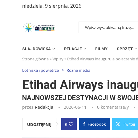
niedziela, 9 sierpnia, 2026
SLAJDOWISKA
RELACJE
FILMY
SPRZĘT
Strona główna
»
Wpisy
»
Etihad Airways inauguruje połączenie
Lotniska i powietrze
Różne media
Etihad Airways inau
NAJNOWSZEJ DESTYNACJI W SWOJEJ
przez
Redakcja
2026-06-11
0 komentarze/y
0
UDOSTĘPNIJ
Facebook
Twitter