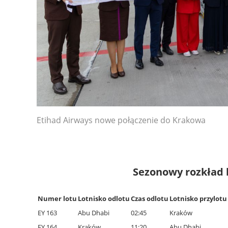
Etihad Airways nowe połączenie do Krakowa
Sezonowy rozkład l
Numer lotu
Lotnisko odlotu
Czas odlotu
Lotnisko przylotu
EY 163
Abu Dhabi
02:45
Kraków
EY 164
Kraków
11:20
Abu Dhabi