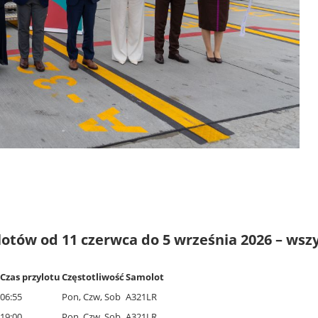
otów od 11 czerwca do 5 września 2026 – wszy
Czas przylotu
Częstotliwość
Samolot
06:55
Pon, Czw, Sob
A321LR
19:00
Pon, Czw, Sob
A321LR