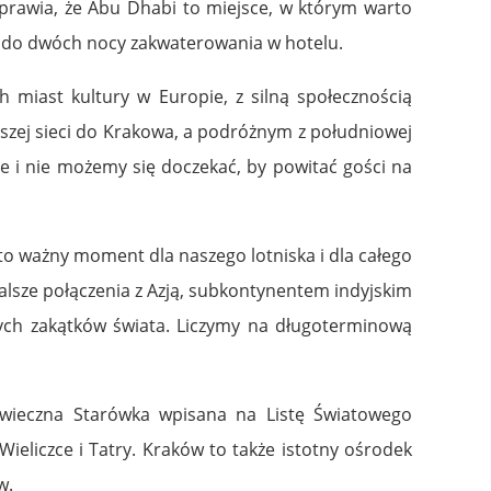
sprawia, że Abu Dhabi to miejsce, w którym warto
o do dwóch nocy zakwaterowania w hotelu.
h miast kultury w Europie, z silną społecznością
aszej sieci do Krakowa, a podróżnym z południowej
ie i nie możemy się doczekać, by powitać gości na
a to ważny moment dla naszego lotniska i dla całego
sze połączenia z Azją, subkontynentem indyjskim
nych zakątków świata. Liczymy na długoterminową
iowieczna Starówka wpisana na Listę Światowego
ieliczce i Tatry. Kraków to także istotny ośrodek
w.