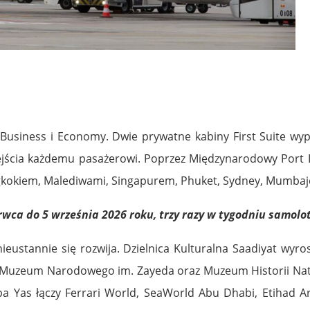
, Business i Economy. Dwie prywatne kabiny First Suite wyp
jścia każdemu pasażerowi. Poprzez Międzynarodowy Port L
angkokiem, Malediwami, Singapurem, Phuket, Sydney, Mumbaj
rwca do 5 września 2026 roku, trzy razy w tygodniu samol
eustannie się rozwija. Dzielnica Kulturalna Saadiyat wyr
 Muzeum Narodowego im. Zayeda oraz Muzeum Historii Natu
 Yas łączy Ferrari World, SeaWorld Abu Dhabi, Etihad A