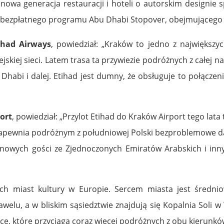
nowa generacja restauracji i hoteli o autorskim designie 
ć z bezpłatnego programu Abu Dhabi Stopover, obejmująceg
ihad Airways
, powiedział: „Kraków to jedno z największyc
skiej sieci. Latem trasa ta przywiezie podróżnych z całej n
Dhabi i dalej. Etihad jest dumny, że obsługuje to połączen
ort
, powiedział: „Przylot Etihad do Kraków Airport tego lat
apewnia podróżnym z południowej Polski bezproblemowe dal
ga nowych gości ze Zjednoczonych Emiratów Arabskich i in
ych miast kultury w Europie. Sercem miasta jest średn
u, a w bliskim sąsiedztwie znajdują się Kopalnia Soli w W
ce, które przyciąga coraz więcej podróżnych z obu kierunkó