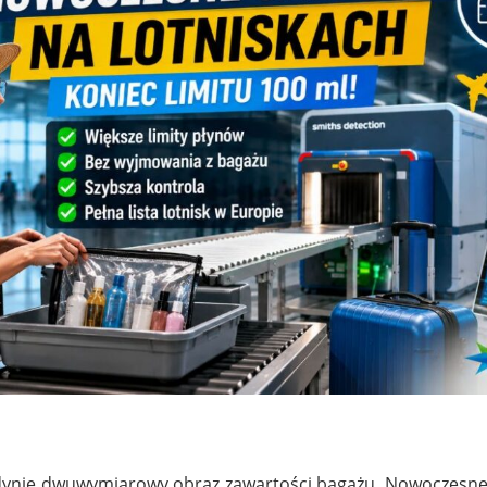
edynie dwuwymiarowy obraz zawartości bagażu. Nowoczesne 