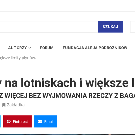
SZUKAJ
AUTORZY
FORUM
FUNDACJA ALEJA PODRÓŻNIKÓW
ększe limity płynów.
a lotniskach i większe l
Z WIĘCEJ BEZ WYJMOWANIA RZECZY Z BAG
Zakładka
Pinterest
Email