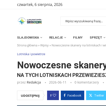
czwartek, 6 sierpnia, 2026
SLAJDOWISKA
RELACJE
FILMY
SPRZĘT
Strona główna
»
Wpisy
»
Nowoczesne skanery na lotniskach i wi
Lotniska i powietrze
Nowoczesne skanery n
NA TYCH LOTNISKACH PRZEWIEZIES
przez
Redakcja
2026-06-11
0 komentarze/y
1
UDOSTĘPNIJ
Facebook
Twitter