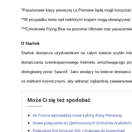
*Pasażerowie klasy pierwszej La Premiere będą mogli korzystać
**W przypadku lotów nad niektórymi krajami mogą obowiązywać 
***Członkowie Flying Blue na poziomie Ultimate oraz pasażerowie
O Starlink
Starlink dostarcza użytkownikom na całym świecie szybki Inter
dostarczania szerokopasmowego Internetu umożliwiającego przes
obsługiwany przez SpaceX. Jako wiodący na świecie dostawca us
ze statkami kosmicznymi, aby wdrażać najbardziej zaawansowa
Może Ci się też spodobać
Air France wprowadza nowe kabiny Klasy Pierwszej
Nowe połączenie do Zjednoczonych Emiratów Arabskich, S
Połączenie linii lotniczej SAS z Krakowa do Kopenhagi