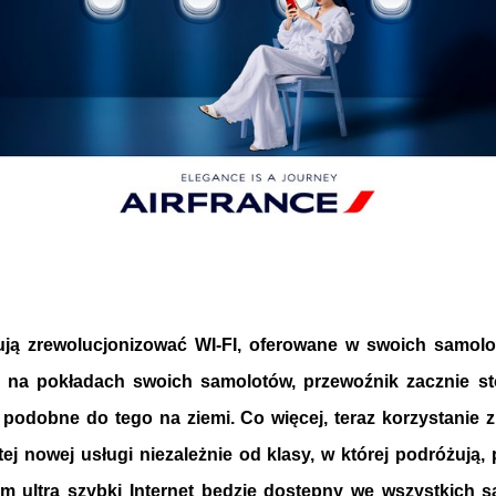
nują zrewolucjonizować WI-FI, oferowane w swoich samolot
, na pokładach swoich samolotów, przewoźnik zacznie st
e podobne do tego na ziemi. Co więcej, teraz korzystanie z
ej nowej usługi niezależnie od klasy, w której podróżują
m ultra szybki Internet będzie dostępny we wszystkich s