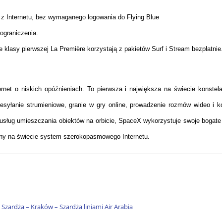
 z Internetu, bez wymaganego logowania do Flying Blue
ograniczenia.
 klasy pierwszej La Première korzystają z pakietów Surf i Stream bezpłatnie
net o niskich opóźnieniach. To pierwsza i największa na świecie konstelac
yłanie strumieniowe, granie w gry online, prowadzenie rozmów wideo i korz
ług umieszczania obiektów na orbicie, SpaceX wykorzystuje swoje bogate do
ny na świecie system szerokopasmowego Internetu.
zardża – Kraków – Szardża liniami Air Arabia