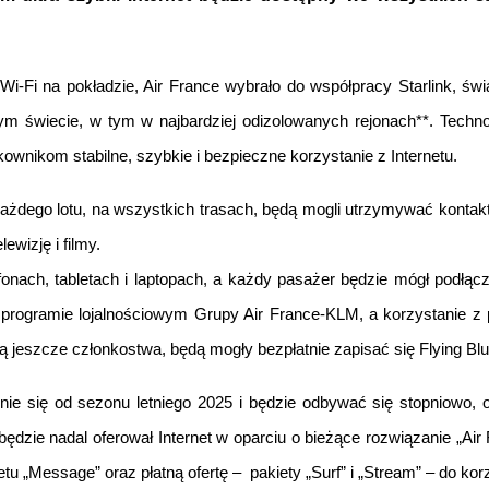
Fi na pokładzie, Air France wybrało do współpracy Starlink, świato
łym świecie, w tym w najbardziej odizolowanych rejonach**. Techno
tkownikom stabilne, szybkie i bezpieczne korzystanie z Internetu.
ażdego lotu, na wszystkich trasach, będą mogli utrzymywać kontakt
ewizję i filmy. 
onach, tabletach i laptopach, a każdy pasażer będzie mógł podłą
 – programie lojalnościowym Grupy Air France-KLM, a korzystanie z
ą jeszcze członkostwa, będą mogły bezpłatnie zapisać się Flying Blu
cznie się od sezonu letniego 2025 i będzie odbywać się stopniowo,
dzie nadal oferował Internet w oparciu o bieżące rozwiązanie „Air 
 „Message” oraz płatną ofertę –  pakiety „Surf” i „Stream” – do korz