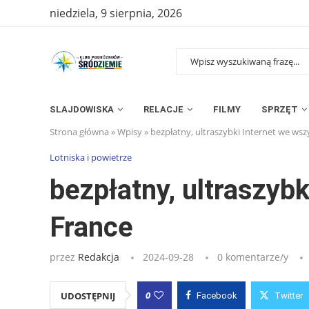
niedziela, 9 sierpnia, 2026
SLAJDOWISKA
RELACJE
FILMY
SPRZĘT
Strona główna
»
Wpisy
»
bezpłatny, ultraszybki Internet we wsz
Lotniska i powietrze
bezpłatny, ultraszyb
France
przez
Redakcja
2024-09-28
0 komentarze/y
0
UDOSTĘPNIJ
Facebook
Twitter