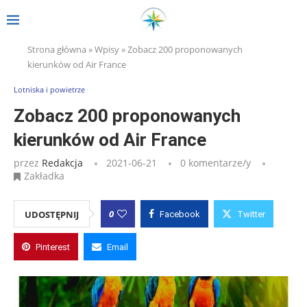
Strona główna
»
Wpisy
»
Zobacz 200 proponowanych
kierunków od Air France
Lotniska i powietrze
Zobacz 200 proponowanych
kierunków od Air France
przez
Redakcja
2021-06-21
0 komentarze/y
Zakładka
0
UDOSTĘPNIJ
Facebook
Twitter
Pinterest
Email