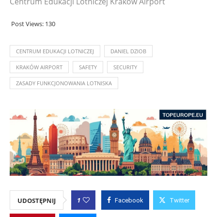
Centrum Edukacji Lotniczej Kraków Airport
Post Views:
130
CENTRUM EDUKACJI LOTNICZEJ
DANIEL DZIOB
KRAKÓW AIRPORT
SAFETY
SECURITY
ZASADY FUNKCJONOWANIA LOTNISKA
1
UDOSTĘPNIJ
Facebook
Twitter