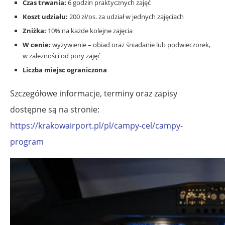
Czas trwania:
6 godzin praktycznych zajęć
Koszt udziału:
200 zł/os. za udział w jednych zajęciach
Zniżka:
10% na każde kolejne zajęcia
W cenie:
wyżywienie – obiad oraz śniadanie lub podwieczorek,
w zależności od pory zajęć
Liczba miejsc ograniczona
Szczegółowe informacje, terminy oraz zapisy
dostępne są na stronie:
https://krakowairport.pl/pl/campy-cel/campy-
program