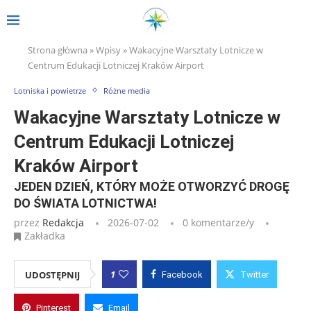
Strona główna
»
Wpisy
»
Wakacyjne Warsztaty Lotnicze w
Centrum Edukacji Lotniczej Kraków Airport
Lotniska i powietrze
Różne media
Wakacyjne Warsztaty Lotnicze w
Centrum Edukacji Lotniczej
Kraków Airport
JEDEN DZIEŃ, KTÓRY MOŻE OTWORZYĆ DROGĘ
DO ŚWIATA LOTNICTWA!
przez
Redakcja
2026-07-02
0 komentarze/y
Zakładka
1
UDOSTĘPNIJ
Facebook
Twitter
Pinterest
Email