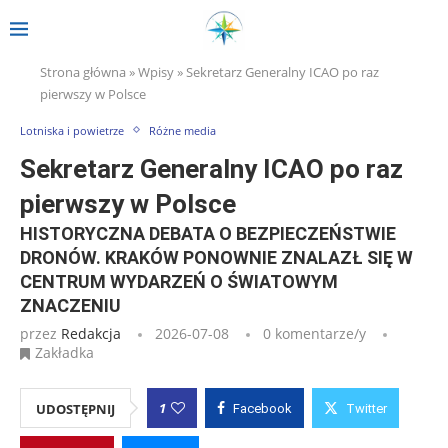
Strona główna
»
Wpisy
»
Sekretarz Generalny ICAO po raz
pierwszy w Polsce
Lotniska i powietrze
Różne media
Sekretarz Generalny ICAO po raz
pierwszy w Polsce
HISTORYCZNA DEBATA O BEZPIECZEŃSTWIE
DRONÓW. KRAKÓW PONOWNIE ZNALAZŁ SIĘ W
CENTRUM WYDARZEŃ O ŚWIATOWYM
ZNACZENIU
przez
Redakcja
2026-07-08
0 komentarze/y
Zakładka
1
UDOSTĘPNIJ
Facebook
Twitter