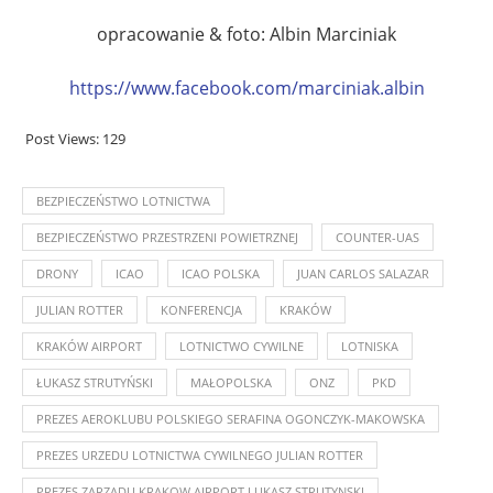
opracowanie & foto: Albin Marciniak
https://www.facebook.com/marciniak.albin
Post Views:
129
BEZPIECZEŃSTWO LOTNICTWA
BEZPIECZEŃSTWO PRZESTRZENI POWIETRZNEJ
COUNTER-UAS
DRONY
ICAO
ICAO POLSKA
JUAN CARLOS SALAZAR
JULIAN ROTTER
KONFERENCJA
KRAKÓW
KRAKÓW AIRPORT
LOTNICTWO CYWILNE
LOTNISKA
ŁUKASZ STRUTYŃSKI
MAŁOPOLSKA
ONZ
PKD
PREZES AEROKLUBU POLSKIEGO SERAFINA OGONCZYK-MAKOWSKA
PREZES URZEDU LOTNICTWA CYWILNEGO JULIAN ROTTER
PREZES ZARZADU KRAKOW AIRPORT LUKASZ STRUTYNSKI