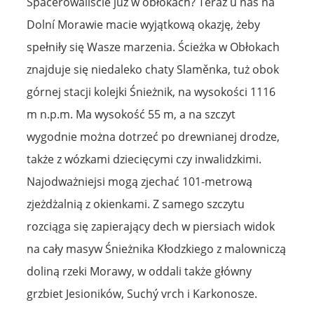
Spacerowaliście już w obłokach? Teraz u nas na
Dolní Morawie macie wyjątkową okazję, żeby
spełniły się Wasze marzenia. Ścieżka w Obłokach
znajduje się niedaleko chaty Slaměnka, tuż obok
górnej stacji kolejki Śnieżnik, na wysokości 1116
m n.p.m. Ma wysokość 55 m, a na szczyt
wygodnie można dotrzeć po drewnianej drodze,
także z wózkami dziecięcymi czy inwalidzkimi.
Najodważniejsi mogą zjechać 101-metrową
zjeżdżalnią z okienkami. Z samego szczytu
rozciąga się zapierający dech w piersiach widok
na cały masyw Śnieżnika Kłodzkiego z malowniczą
doliną rzeki Morawy, w oddali także główny
grzbiet Jesioników, Suchý vrch i Karkonosze.