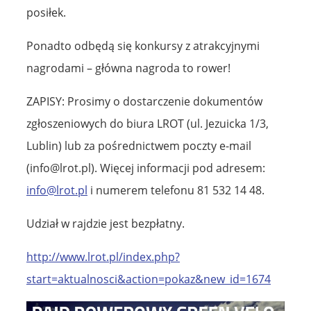
posiłek.
Ponadto odbędą się konkursy z atrakcyjnymi
nagrodami – główna nagroda to rower!
ZAPISY: Prosimy o dostarczenie dokumentów
zgłoszeniowych do biura LROT (ul. Jezuicka 1/3,
Lublin) lub za pośrednictwem poczty e-mail
(
info@lrot.pl
). Więcej informacji pod adresem:
info@lrot.pl
i numerem telefonu 81 532 14 48.
Udział w rajdzie jest bezpłatny.
http://www.lrot.pl/index.php?
start=aktualnosci&action=pokaz&new_id=1674