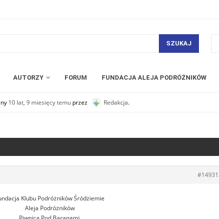
SZUKAJ
AUTORZY
FORUM
FUNDACJA ALEJA PODRÓŻNIKÓW
any
10 lat, 9 miesięcy temu
przez
Redakcja
.
#14931
undacja Klubu Podróżników Śródziemie
Aleja Podróżników
Piwnica Pod Baranami,