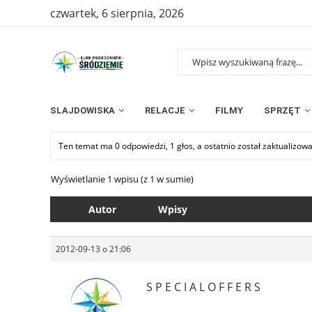
czwartek, 6 sierpnia, 2026
SLAJDOWISKA
RELACJE
FILMY
SPRZĘT
Ten temat ma 0 odpowiedzi, 1 głos, a ostatnio został zaktualizow
Wyświetlanie 1 wpisu (z 1 w sumie)
Autor
Wpisy
2012-09-13 o 21:06
S P E C I A L O F F E R S