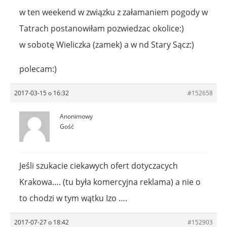
w ten weekend w związku z załamaniem pogody w
Tatrach postanowiłam pozwiedzac okolice:)
w sobotę Wieliczka (zamek) a w nd Stary Sącz:)
polecam:)
2017-03-15 o 16:32
#152658
Anonimowy
Gość
Jeśli szukacie ciekawych ofert dotyczacych
Krakowa…. (tu była komercyjna reklama) a nie o
to chodzi w tym wątku Izo ….
2017-07-27 o 18:42
#152903