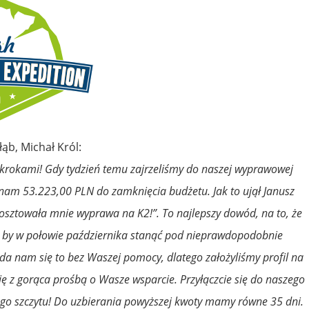
ąb, Michał Król:
i krokami! Gdy tydzień temu zajrzeliśmy do naszej wyprawowej
 nam 53.223,00 PLN do zamknięcia budżetu. Jak to ujął Janusz
osztowała mnie wyprawa na K2!”. To najlepszy dowód, na to, że
ko by w połowie października stanąć pod nieprawdopodobnie
da nam się to bez Waszej pomocy, dlatego założyliśmy profil na
ię z gorąca prośbą o Wasze wsparcie. Przyłączcie się do naszego
ego szczytu! Do uzbierania powyższej kwoty mamy równe 35 dni.