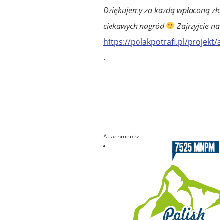
Dziękujemy za każdą wpłaconą zł
ciekawych nagród
Zajrzyjcie na
https://polakpotrafi.pl/projek
.
Attachments: