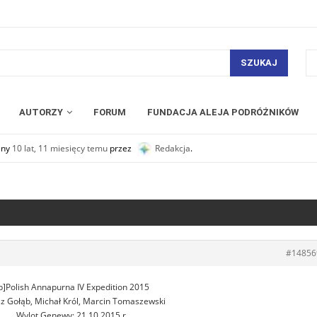
SZUKAJ
AUTORZY
FORUM
FUNDACJA ALEJA PODRÓŻNIKÓW
any
10 lat, 11 miesięcy temu
przez
Redakcja
.
#14856
b]Polish Annapurna IV Expedition 2015
z Gołąb, Michał Król, Marcin Tomaszewski
Wylot Genewy: 21.10.2015 r.