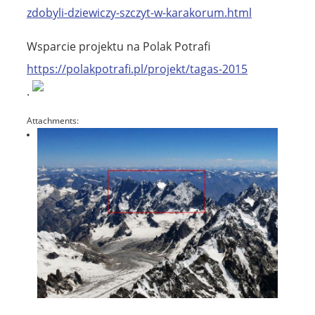
zdobyli-dziewiczy-szczyt-w-karakorum.html
Wsparcie projektu na Polak Potrafi
https://polakpotrafi.pl/projekt/tagas-2015
.
Attachments: