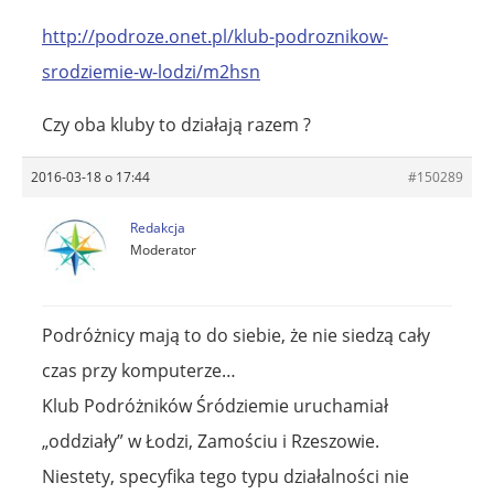
http://podroze.onet.pl/klub-podroznikow-
srodziemie-w-lodzi/m2hsn
Czy oba kluby to działają razem ?
2016-03-18 o 17:44
#150289
Redakcja
Moderator
Podróżnicy mają to do siebie, że nie siedzą cały
czas przy komputerze…
Klub Podróżników Śródziemie uruchamiał
„oddziały” w Łodzi, Zamościu i Rzeszowie.
Niestety, specyfika tego typu działalności nie