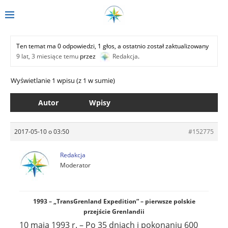
Ten temat ma 0 odpowiedzi, 1 głos, a ostatnio został zaktualizowany
9 lat, 3 miesiące temu
przez
Redakcja
.
Wyświetlanie 1 wpisu (z 1 w sumie)
Autor
Wpisy
2017-05-10 o 03:50
#152775
Redakcja
Moderator
1993 – „TransGrenland Expedition” – pierwsze polskie
przejście Grenlandii
10 maja 1993 r. – Po 35 dniach i pokonaniu 600