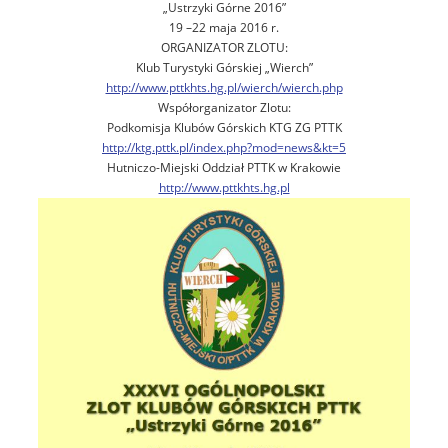
„Ustrzyki Górne 2016”
19 –22 maja 2016 r.
ORGANIZATOR ZLOTU:
Klub Turystyki Górskiej „Wierch”
http://www.pttkhts.hg.pl/wierch/wierch.php
Współorganizator Zlotu:
Podkomisja Klubów Górskich KTG ZG PTTK
http://ktg.pttk.pl/index.php?mod=news&kt=5
Hutniczo-Miejski Oddział PTTK w Krakowie
http://www.pttkhts.hg.pl