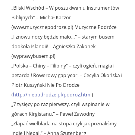
„Bliski Wschód – W poszukiwaniu Instrumentów
Biblijnych” – Michał Kaczor
(www.muzycznepodroze.pl) Muzyczne Podróże
„I znowu nocy będzie mało…” – starym busem
dookoła Islandii! – Agnieszka Zakonek
(wyprawybusem.pl)
„Polska – Chiny – Filipiny” – czyli ogień, magia i
petarda ! Rowerowy gap year. – Cecylia Okońska i
Piotr Kuszyński Nie Po Drodze
(
http://niepodrodze.pl/podroz.html
)
„7 tysięcy po raz pierwszy, czyli wspinanie w
górach Kirgistanu.” – Paweł Zawodny
„Złapać wielbłąda na stopa czyli jak poznaliśmy
Indie I Nepal.” – Anna Szutenberg