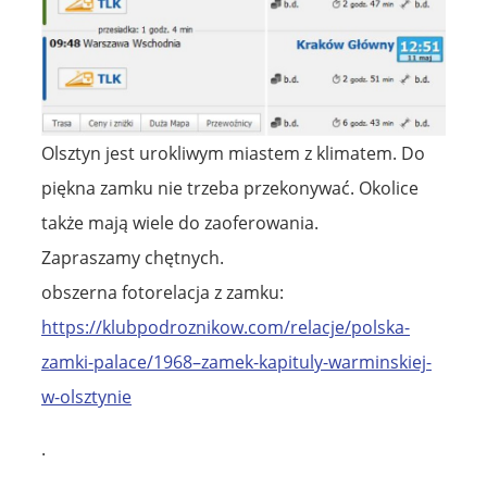
Olsztyn jest urokliwym miastem z klimatem. Do
piękna zamku nie trzeba przekonywać. Okolice
także mają wiele do zaoferowania.
Zapraszamy chętnych.
obszerna fotorelacja z zamku:
https://klubpodroznikow.com/relacje/polska-
zamki-palace/1968–zamek-kapituly-warminskiej-
w-olsztynie
.