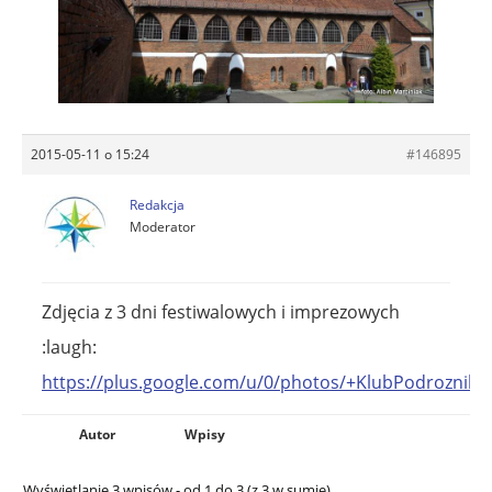
2015-05-11 o 15:24
#146895
Redakcja
Moderator
Zdjęcia z 3 dni festiwalowych i imprezowych
:laugh:
https://plus.google.com/u/0/photos/+KlubPodrozni
Autor
Wpisy
Wyświetlanie 3 wpisów - od 1 do 3 (z 3 w sumie)