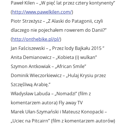
Paweł Kilen – „W pięć lat przez cztery kontynenty”
(
http://www.pawelkilen.com/
)
Piotr Strzeżysz – „Z Alaski do Patagonii, czyli
dlaczego nie pojechałem rowerem do Danii?”
(
http://onthebike.pl/pl/
)
Jan Faściszewski – „ Przez lody Bajkału 2015 ”
Anita Demianowicz – „Kobieta (i) wulkan”
Szymon Antkowiak – „African Smile”
Dominik Wieczorkiewicz – „Hulaj Krysiu przez
Szczęśliwą Arabię.”
Władysław Labuda – „Nomadzi” (film z
komentarzem autora) Fly away TV
Marek Ułan-Szymański i Mateusz Konopacki –
„Uciec na Pitcairn” (film z komentarzem autorów)