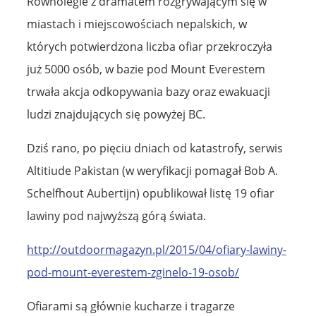
Równolegle z dramatem rozgrywającym się w
miastach i miejscowościach nepalskich, w
których potwierdzona liczba ofiar przekroczyła
już 5000 osób, w bazie pod Mount Everestem
trwała akcja odkopywania bazy oraz ewakuacji
ludzi znajdujących się powyżej BC.
Dziś rano, po pięciu dniach od katastrofy, serwis
Altitiude Pakistan (w weryfikacji pomagał Bob A.
Schelfhout Aubertijn) opublikował listę 19 ofiar
lawiny pod najwyższą górą świata.
http://outdoormagazyn.pl/2015/04/ofiary-lawiny-
pod-mount-everestem-zginelo-19-osob/
Ofiarami są głównie kucharze i tragarze