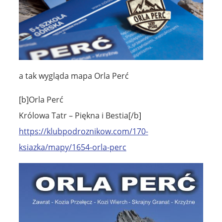
a tak wygląda mapa Orla Perć
[b]Orla Perć
Królowa Tatr – Piękna i Bestia[/b]
https://klubpodroznikow.com/170-
ksiazka/mapy/1654-orla-perc