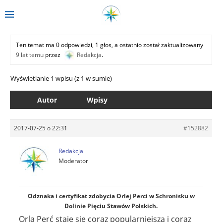
Ten temat ma 0 odpowiedzi, 1 głos, a ostatnio został zaktualizowany
9 lat temu
przez
Redakcja
.
Wyświetlanie 1 wpisu (z 1 w sumie)
Autor
Wpisy
2017-07-25 o 22:31
#152882
Redakcja
Moderator
Odznaka i certyfikat zdobycia Orlej Perci w Schronisku w
Dolinie Pięciu Stawów Polskich.
Orla Perć staje się coraz popularniejsza i coraz