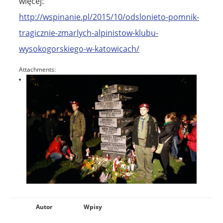
więcej:
http://wspinanie.pl/2015/10/odslonieto-pomnik-
tragicznie-zmarlych-alpinistow-klubu-
wysokogorskiego-w-katowicach/
Attachments:
Autor
Wpisy