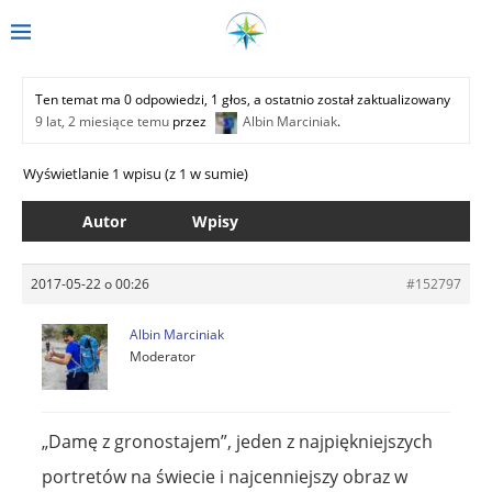
Ten temat ma 0 odpowiedzi, 1 głos, a ostatnio został zaktualizowany
9 lat, 2 miesiące temu
przez
Albin Marciniak
.
Wyświetlanie 1 wpisu (z 1 w sumie)
Autor
Wpisy
2017-05-22 o 00:26
#152797
Albin Marciniak
Moderator
„Damę z gronostajem”, jeden z najpiękniejszych
portretów na świecie i najcenniejszy obraz w