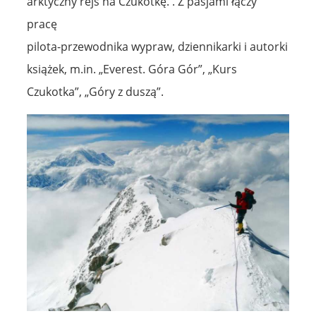
arktyczny rejs na Czukotkę. . Z pasjami łączy
pracę
pilota-przewodnika wypraw, dziennikarki i autorki
książek, m.in. „Everest. Góra Gór”, „Kurs
Czukotka”, „Góry z duszą”.