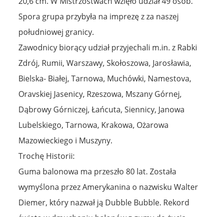
20,6 cm. W Mistrzostwach wzięło udział 49 osób.
Spora grupa przybyła na imprezę z za naszej
południowej granicy.
Zawodnicy biorący udział przyjechali m.in. z Rabki
Zdrój, Rumii, Warszawy, Skołoszowa, Jarosławia,
Bielska- Białej, Tarnowa, Muchówki, Namestova,
Oravskiej Jasenicy, Rzeszowa, Mszany Górnej,
Dąbrowy Górniczej, Łańcuta, Siennicy, Janowa
Lubelskiego, Tarnowa, Krakowa, Ożarowa
Mazowieckiego i Muszyny.
Trochę Historii:
Guma balonowa ma przeszło 80 lat. Została
wymyślona przez Amerykanina o nazwisku Walter
Diemer, który nazwał ją Dubble Bubble. Rekord