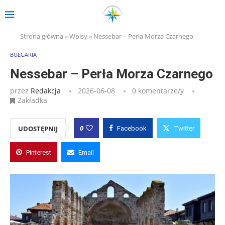
Strona główna
»
Wpisy
»
Nessebar – Perła Morza Czarnego
BUŁGARIA
Nessebar – Perła Morza Czarnego
przez
Redakcja
2026-06-08
0 komentarze/y
Zakładka
0
UDOSTĘPNIJ
Facebook
Twitter
Pinterest
Email