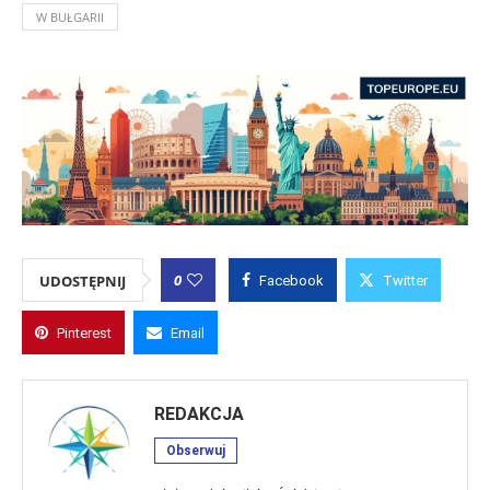
W BUŁGARII
0
UDOSTĘPNIJ
Facebook
Twitter
Pinterest
Email
REDAKCJA
Obserwuj