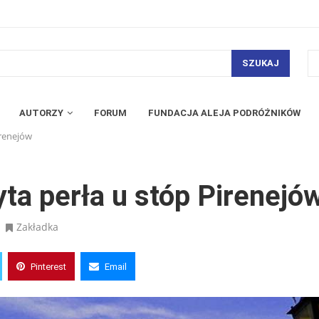
SZUKAJ
AUTORZY
FORUM
FUNDACJA ALEJA PODRÓŻNIKÓW
irenejów
ta perła u stóp Pirenejó
Zakładka
Pinterest
Email