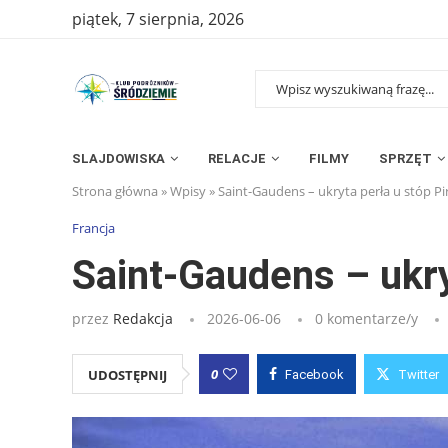
piątek, 7 sierpnia, 2026
SLAJDOWISKA
RELACJE
FILMY
SPRZĘT
Strona główna
»
Wpisy
»
Saint-Gaudens – ukryta perła u stóp P
Francja
Saint-Gaudens – ukry
przez
Redakcja
2026-06-06
0 komentarze/y
0
UDOSTĘPNIJ
Facebook
Twitter