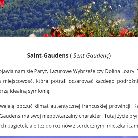
Saint-Gaudens
(
Sent Gaudenç
)
ojawia nam się Paryż, Lazurowe Wybrzeże czy Dolina Loary. 
a miejscowość, która potrafi oczarować każdego podróżnik
orzą idealną symfonię.
walają poczuć klimat autentycznej francuskiej prowincji. 
-Gaudens ma swój niepowtarzalny charakter. Tutaj życie płyn
ych bagietek, ale też do rozmów z serdecznymi mieszkańcam