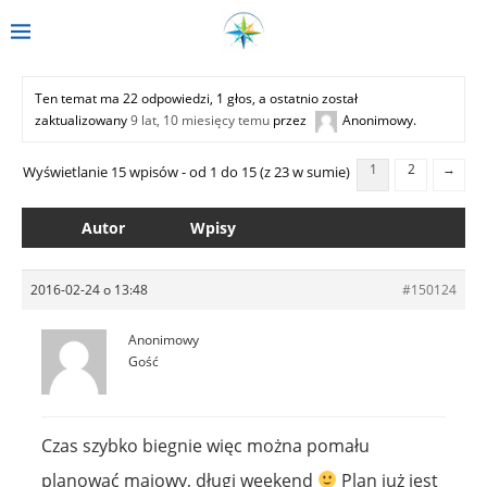
Ten temat ma 22 odpowiedzi, 1 głos, a ostatnio został
zaktualizowany
9 lat, 10 miesięcy temu
przez
Anonimowy
.
1
2
→
Wyświetlanie 15 wpisów - od 1 do 15 (z 23 w sumie)
Autor
Wpisy
2016-02-24 o 13:48
#150124
Anonimowy
Gość
Czas szybko biegnie więc można pomału
planować majowy, długi weekend
Plan już jest