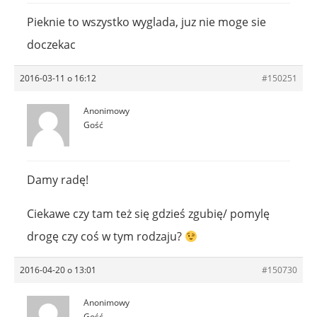
Pieknie to wszystko wyglada, juz nie moge sie
doczekac
2016-03-11 o 16:12
#150251
Anonimowy
Gość
Damy radę!
Ciekawe czy tam też się gdzieś zgubię/ pomylę
drogę czy coś w tym rodzaju?
2016-04-20 o 13:01
#150730
Anonimowy
Gość