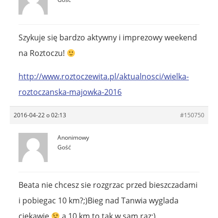
Szykuje się bardzo aktywny i imprezowy weekend
na Roztoczu!
http://www.roztoczewita.pl/aktualnosci/wielka-
roztoczanska-majowka-2016
2016-04-22 o 02:13
#150750
Anonimowy
Gość
Beata nie chcesz sie rozgrzac przed bieszczadami
i pobiegac 10 km?;)Bieg nad Tanwia wyglada
ciekawie
a 10 km to tak w sam raz;)