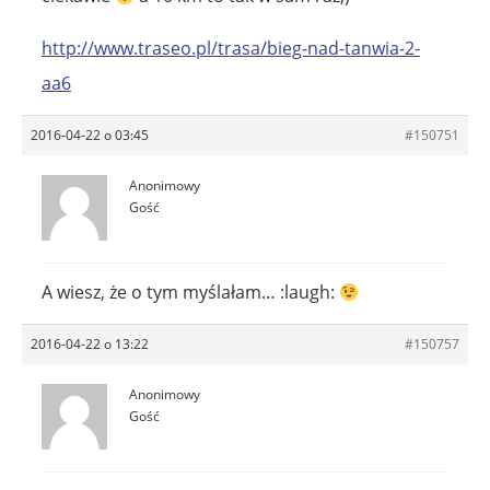
http://www.traseo.pl/trasa/bieg-nad-tanwia-2-
aa6
2016-04-22 o 03:45
#150751
Anonimowy
Gość
A wiesz, że o tym myślałam… :laugh:
2016-04-22 o 13:22
#150757
Anonimowy
Gość