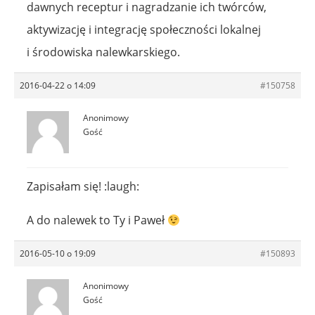
dawnych receptur i nagradzanie ich twórców,
aktywizację i integrację społeczności lokalnej
i środowiska nalewkarskiego.
2016-04-22 o 14:09
#150758
Anonimowy
Gość
Zapisałam się! :laugh:
A do nalewek to Ty i Paweł
2016-05-10 o 19:09
#150893
Anonimowy
Gość