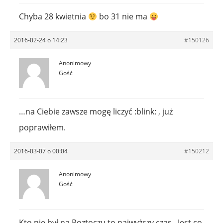
Chyba 28 kwietnia
bo 31 nie ma
2016-02-24 o 14:23
#150126
Anonimowy
Gość
…na Ciebie zawsze mogę liczyć :blink: , już
poprawiłem.
2016-03-07 o 00:04
#150212
Anonimowy
Gość
Kto nie był na Roztoczu to najwyższy czas . Jest co