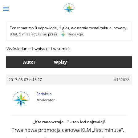
Ten temat ma 0 odpowiedzi, 1 głos, a ostatnio został zaktualizowany
9 lat, 5 miesięcy temu
przez
Redakcja
.
Wyświetlanie 1 wpisu (z 1 w sumie)
Autor
Wpisy
2017-03-07 o 18:27
#152638
Redakcja
Moderator
„Kto rano wstaje….” – ten leci najtaniej!
Trwa nowa promocja cenowa KLM „first minute".