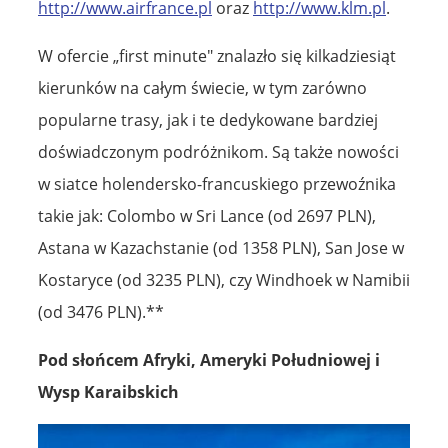
http://www.airfrance.pl
oraz
http://www.klm.pl
.
W ofercie „first minute" znalazło się kilkadziesiąt
kierunków na całym świecie, w tym zarówno
popularne trasy, jak i te dedykowane bardziej
doświadczonym podróżnikom. Są także nowości
w siatce holendersko-francuskiego przewoźnika
takie jak: Colombo w Sri Lance (od 2697 PLN),
Astana w Kazachstanie (od 1358 PLN), San Jose w
Kostaryce (od 3235 PLN), czy Windhoek w Namibii
(od 3476 PLN).**
Pod słońcem Afryki, Ameryki Południowej i
Wysp Karaibskich