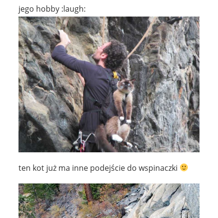
jego hobby :laugh:
ten kot już ma inne podejście do wspinaczki