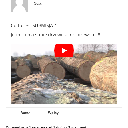
Gość
Co to jest SUBMISJA ?
Jedni cenią sobie drzewo a inni drewno !!!!
Autor
Wpisy
Wyświetlanie 3 wpisów - od 1 do 3 (z 3 w sumie)