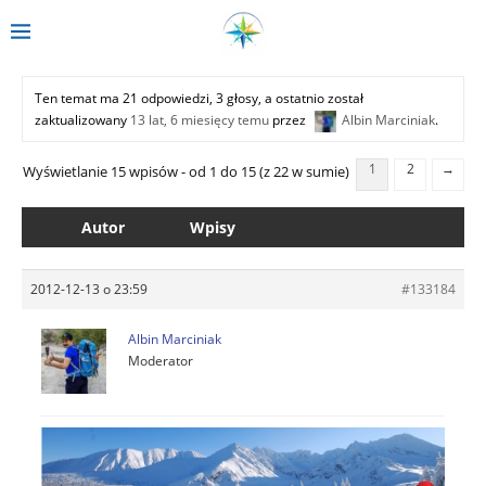
Ten temat ma 21 odpowiedzi, 3 głosy, a ostatnio został
zaktualizowany
13 lat, 6 miesięcy temu
przez
Albin Marciniak
.
1
2
→
Wyświetlanie 15 wpisów - od 1 do 15 (z 22 w sumie)
Autor
Wpisy
2012-12-13 o 23:59
#133184
Albin Marciniak
Moderator