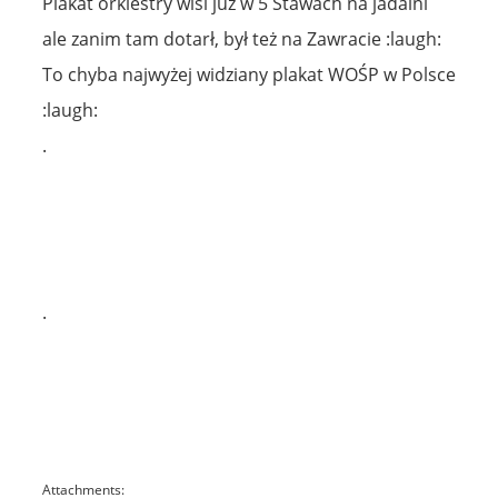
Plakat orkiestry wisi już w 5 Stawach na jadalni
ale zanim tam dotarł, był też na Zawracie :laugh:
To chyba najwyżej widziany plakat WOŚP w Polsce
:laugh:
.
.
Attachments: