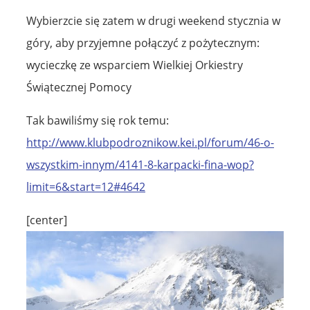
Wybierzcie się zatem w drugi weekend stycznia w
góry, aby przyjemne połączyć z pożytecznym:
wycieczkę ze wsparciem Wielkiej Orkiestry
Świątecznej Pomocy
Tak bawiliśmy się rok temu:
http://www.klubpodroznikow.kei.pl/forum/46-o-
wszystkim-innym/4141-8-karpacki-fina-wop?
limit=6&start=12#4642
[center]