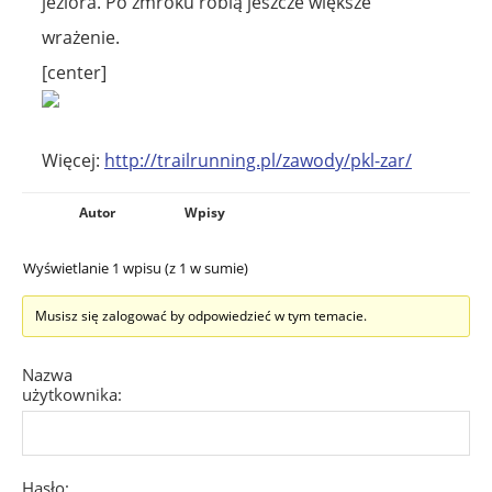
jeziora. Po zmroku robią jeszcze większe
wrażenie.
[center]
Więcej:
http://trailrunning.pl/zawody/pkl-zar/
Autor
Wpisy
Wyświetlanie 1 wpisu (z 1 w sumie)
Musisz się zalogować by odpowiedzieć w tym temacie.
Nazwa
użytkownika:
Hasło: