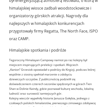
był energetyzującą atmosferą festiwalu, o którą w
himalajskiej wiosce zadbali woodstockowicze i
organizatorzy górskich atrakcji. Nagrody dla
najlepszych w himalajskich konkurencjach
przygotowały firmy Regatta, The North Face, ISPO
oraz CAMP.
Himalajskie spotkania i podróże
Tegoroczny Himalayan Campowy namiot po raz kolejny był
miejscem inspirujących prelekcji i spotkań. Wojciech
„Kanion” Grzesiok opowiadał o podróży do Kirgizji, podczas której
wspólnie z siostrą spełniał marzenie o zdobyciu
dziewiczych szczytów. Z publicznością podzielił się
doświadczeniem czterech sezonów spędzonych w górach Tien
Shan w Dolinie Kaindy, gdzie poznawał kulturę wschodu, lokalną
ludność oraz surowość tamtejszych gór.
Kolejny wieczór wypełniły historie Janusza Gołębia, jednego z
czołowych polskich himalaistów, pierwszego zimowego zdobywcę