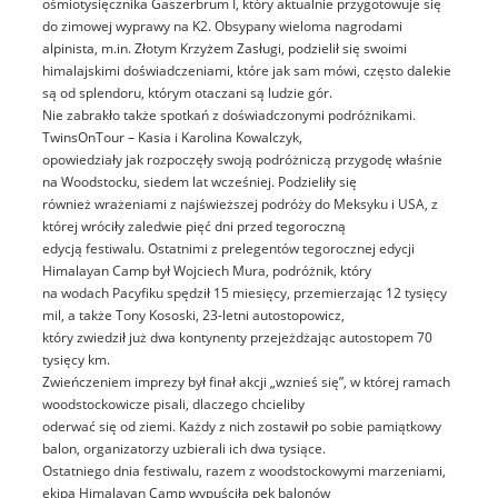
ośmiotysięcznika Gaszerbrum I, który aktualnie przygotowuje się
do zimowej wyprawy na K2. Obsypany wieloma nagrodami
alpinista, m.in. Złotym Krzyżem Zasługi, podzielił się swoimi
himalajskimi doświadczeniami, które jak sam mówi, często dalekie
są od splendoru, którym otaczani są ludzie gór.
Nie zabrakło także spotkań z doświadczonymi podróżnikami.
TwinsOnTour – Kasia i Karolina Kowalczyk,
opowiedziały jak rozpoczęły swoją podróżniczą przygodę właśnie
na Woodstocku, siedem lat wcześniej. Podzieliły się
również wrażeniami z najświeższej podróży do Meksyku i USA, z
której wróciły zaledwie pięć dni przed tegoroczną
edycją festiwalu. Ostatnimi z prelegentów tegorocznej edycji
Himalayan Camp był Wojciech Mura, podróżnik, który
na wodach Pacyfiku spędził 15 miesięcy, przemierzając 12 tysięcy
mil, a także Tony Kososki, 23-letni autostopowicz,
który zwiedził już dwa kontynenty przejeżdżając autostopem 70
tysięcy km.
Zwieńczeniem imprezy był finał akcji „wznieś się”, w której ramach
woodstockowicze pisali, dlaczego chcieliby
oderwać się od ziemi. Każdy z nich zostawił po sobie pamiątkowy
balon, organizatorzy uzbierali ich dwa tysiące.
Ostatniego dnia festiwalu, razem z woodstockowymi marzeniami,
ekipa Himalayan Camp wypuściła pęk balonów