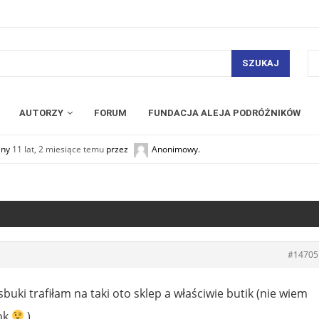
SZUKAJ
AUTORZY
FORUM
FUNDACJA ALEJA PODRÓŻNIKÓW
any
11 lat, 2 miesiące temu
przez
Anonimowy
.
#14705
sbuki trafiłam na taki oto sklep a właściwie butik (nie wiem
 ok
)