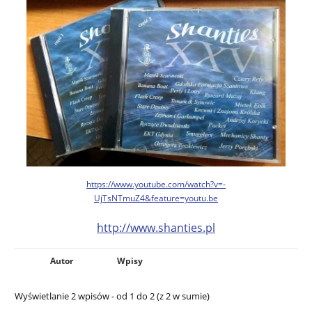
https://www.youtube.com/watch?v=-
UjTsNTmuZ4&feature=youtu.be
http://www.shanties.pl
Autor
Wpisy
Wyświetlanie 2 wpisów - od 1 do 2 (z 2 w sumie)