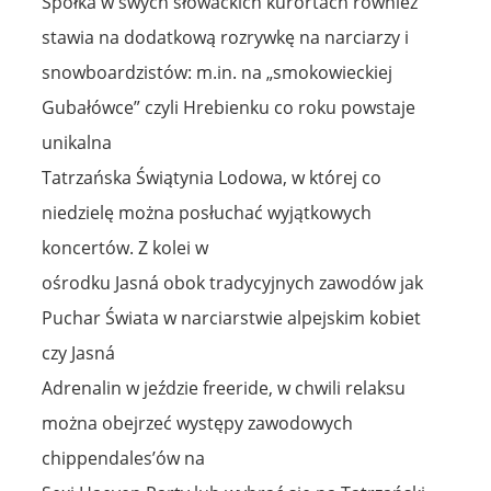
Spółka w swych słowackich kurortach również
stawia na dodatkową rozrywkę na narciarzy i
snowboardzistów: m.in. na „smokowieckiej
Gubałówce” czyli Hrebienku co roku powstaje
unikalna
Tatrzańska Świątynia Lodowa, w której co
niedzielę można posłuchać wyjątkowych
koncertów. Z kolei w
ośrodku Jasná obok tradycyjnych zawodów jak
Puchar Świata w narciarstwie alpejskim kobiet
czy Jasná
Adrenalin w jeździe freeride, w chwili relaksu
można obejrzeć występy zawodowych
chippendales’ów na