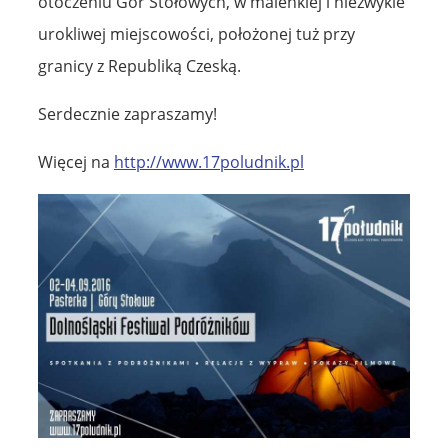
otoczeniu Gór Stołowych, w maleńkiej i niezwykle
urokliwej miejscowości, położonej tuż przy
granicy z Republiką Czeską.
Serdecznie zapraszamy!
Więcej na
http://www.17poludnik.pl