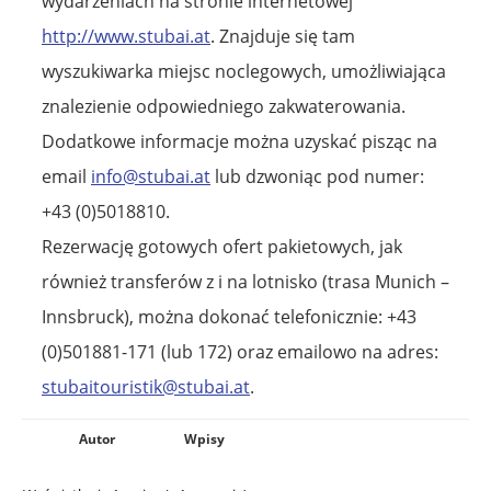
wydarzeniach na stronie internetowej
http://www.stubai.at
. Znajduje się tam
wyszukiwarka miejsc noclegowych, umożliwiająca
znalezienie odpowiedniego zakwaterowania.
Dodatkowe informacje można uzyskać pisząc na
email
info@stubai.at
lub dzwoniąc pod numer:
+43 (0)5018810.
Rezerwację gotowych ofert pakietowych, jak
również transferów z i na lotnisko (trasa Munich –
Innsbruck), można dokonać telefonicznie: +43
(0)501881-171 (lub 172) oraz emailowo na adres:
stubaitouristik@stubai.at
.
Autor
Wpisy