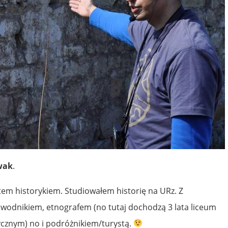
wak
.
tem historykiem. Studiowałem historię na URz. Z
ewodnikiem, etnografem (no tutaj dochodzą 3 lata liceum
tycznym) no i podróżnikiem/turystą.