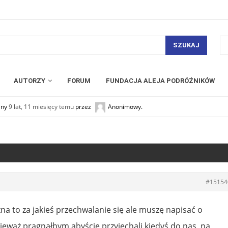
SZUKAJ
AUTORZY
FORUM
FUNDACJA ALEJA PODRÓŻNIKÓW
any
9 lat, 11 miesięcy temu
przez
Anonimowy
.
#15154
zna to za jakieś przechwalanie się ale muszę napisać o
ieważ pragnąłbym abyście przyjechali kiedyś do nas, na