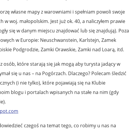
rzę własne mapy z warowniami i spełniam powoli swoje
h w woj. małopolskim. Jest już ok. 40, a naliczyłem prawie
mogły się w danym miejscu znajdować lub się znajdują). Poza
arowych w Europie: Neuschwanstein, Karlstejn, Zamek
piskie Podgrodzie, Zamki Orawskie, Zamki nad Loarą, itd.
z osób, które starają się jak mogą aby turysta jadący w
zymał się u nas – na Pogórzach. Dlaczego? Polecam śledzić
nych (i nie tylko), które pojawiają się na Klubie
im blogu i portalach wpisanych na stałe na nim (gdy
e).
spot.com
 dowiedzieć czegoś na temat tego, co robimy u nas na