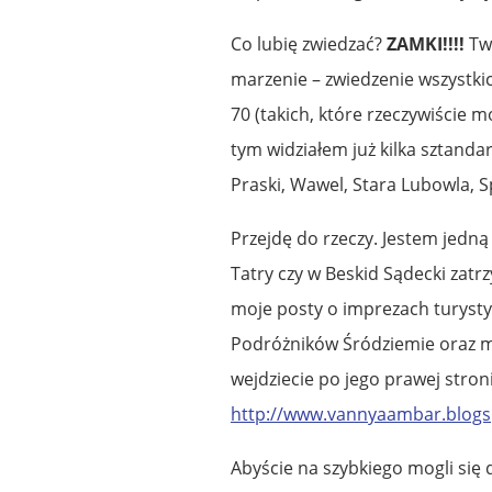
Co lubię zwiedzać?
ZAMKI!!!!
Two
marzenie – zwiedzenie wszystkic
70 (takich, które rzeczywiście 
tym widziałem już kilka sztand
Praski, Wawel, Stara Lubowla, S
Przejdę do rzeczy. Jestem jedną 
Tatry czy w Beskid Sądecki zatr
moje posty o imprezach turystycz
Podróżników Śródziemie oraz mo
wejdziecie po jego prawej stroni
http://www.vannyaambar.blog
Abyście na szybkiego mogli się