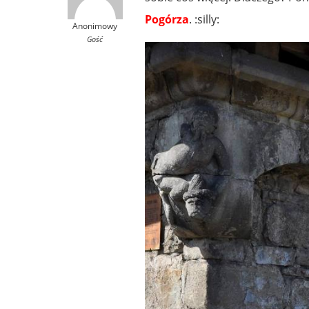
Pogórza
. :silly:
Anonimowy
Gość