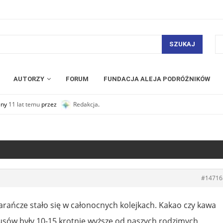
SZUKAJ
AUTORZY
FORUM
FUNDACJA ALEJA PODRÓŻNIKÓW
any
11 lat temu
przez
Redakcja
.
#14716
arańcze stało się w całonocnych kolejkach. Kakao czy kawa
rusów były 10-15 krotnie wyższe od naszych rodzimych