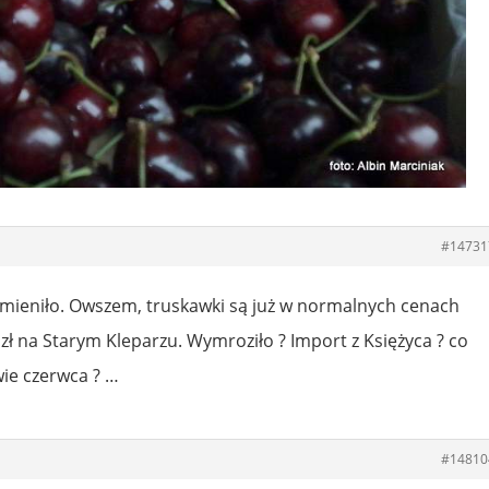
#14731
 zmieniło. Owszem, truskawki są już w normalnych cenach
zł na Starym Kleparzu. Wymroziło ? Import z Księżyca ? co
ie czerwca ? …
#14810