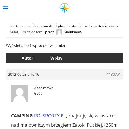
Ten temat ma 0 odpowiedzi, 1 głos, a ostatnio został zaktualizowany
14 lat, 1 miesiąc temu
przez
Anonimowy
.
Wyświetlanie 1 wpisu (z 1 w sumie)
Autor
Wpisy
2012-06-23 o 16:16
#130751
Anonimowy
Gość
CAMPING
POLSPORTY.PL
, znajduję się w Jastarni,
nad malowniczym brzegiem Zatoki Puckiej, (250m