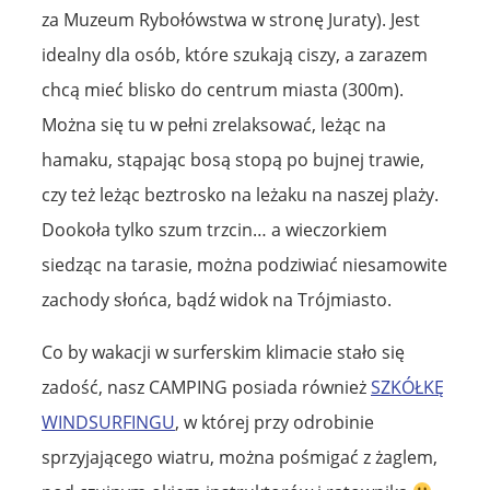
za Muzeum Rybołówstwa w stronę Juraty). Jest
idealny dla osób, które szukają ciszy, a zarazem
chcą mieć blisko do centrum miasta (300m).
Można się tu w pełni zrelaksować, leżąc na
hamaku, stąpając bosą stopą po bujnej trawie,
czy też leżąc beztrosko na leżaku na naszej plaży.
Dookoła tylko szum trzcin… a wieczorkiem
siedząc na tarasie, można podziwiać niesamowite
zachody słońca, bądź widok na Trójmiasto.
Co by wakacji w surferskim klimacie stało się
zadość, nasz CAMPING posiada również
SZKÓŁKĘ
WINDSURFINGU
, w której przy odrobinie
sprzyjającego wiatru, można pośmigać z żaglem,