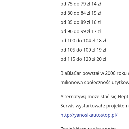
od 75 do 79 zł 14 zł
od 80 do 84 zł 15 zł
od 85 do 89 zł 16 zł
od 90 do 99 zł 17 zł
od 100 do 104 zł 18 zł
od 105 do 109 zł 19 zł
od 115 do 120 zł 20 zł
BlaBlaCar powstał w 2006 roku w
milionowa społeczność użytkowni
Alternatywą może stać się Nepti
Serwis wystartował z projektem
http://yanosikautostop.pl/
Znajdź kierowcę bez opłat