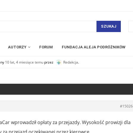
SZUKAJ
AUTORZY
FORUM
FUNDACJA ALEJA PODRÓŻNIKÓW
any
10 lat, 4 miesiące temu
przez
Redakcja
.
#15026
aCar wprowadził opłaty za przejazdy. Wysokość prowizji dla
y za przejazd oczekiwanej przez kierowcę.