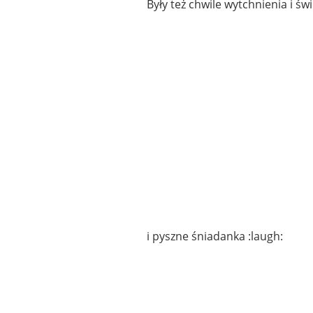
Były też chwile wytchnienia i ś
i pyszne śniadanka :laugh: