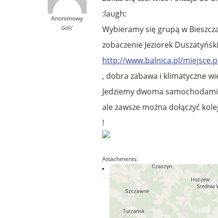
:laugh:
Anonimowy
Gość
Wybieramy się grupą w Bieszcza
zobaczenie Jeziorek Duszatyńsk
http://www.balnica.pl/miejsce.
, dobra zabawa i klimatyczne w
Jedziemy dwoma samochodami, m
ale zawsze można dołączyć kol
!
Attachments: