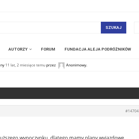
SZUKAJ
AUTORZY
FORUM
FUNDACJA ALEJA PODRÓŻNIKÓW
any
11 lat, 2 miesiące temu
przez
Anonimowy
.
#14704
o dłuższego wypoczynku, dlatego mamy plany wyjazdowe…