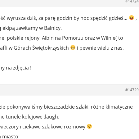
#14724
ść wyrusza dziś, za parę godzin by noc spędzić gdzieś…
,
 ekipą zawitamy w Balnicy.
e, polskie rejony, Albin na Pomorzu oraz w Wilnie( to
Raffi w Górach Świętokrzyskich
i pewnie wielu z nas,
na zdjęcia !
#14729
ie pokonywaliśmy bieszczadzkie szlaki, różne klimatyczne
ne tunele kolejowe :laugh:
 wieczory i ciekawe szlakowe rozmowy
a miasto: