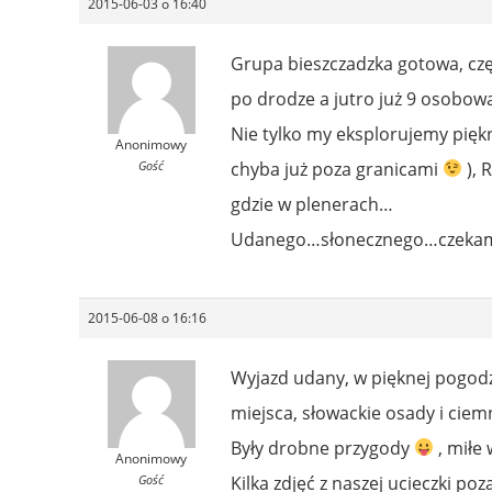
2015-06-03 o 16:40
Grupa bieszczadzka gotowa, czę
po drodze a jutro już 9 osobową
Nie tylko my eksplorujemy piękn
Anonimowy
Gość
chyba już poza granicami
), 
gdzie w plenerach…
Udanego…słonecznego…czekamy 
2015-06-08 o 16:16
Wyjazd udany, w pięknej pogodz
miejsca, słowackie osady i ciem
Były drobne przygody
, miłe
Anonimowy
Gość
Kilka zdjęć z naszej ucieczki poz