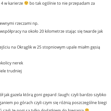
i 4 w karierze
bo tak ogólnie to nie przepadam za
pewnymi rzeczami np.
współpracy na około 20 kilometrze stając się twarde jak
jściu na Okrąglik w 25 stopniowym upale miałm gęsią
okolicy nerek
iele trudniej
dół jak gazela którą goni gepard :laugh: czyli bardzo szybko
eganiem po górach czyli czym się różnią poszczególne biegi
 czyli że nogi są tylko dodatkiem do biegania