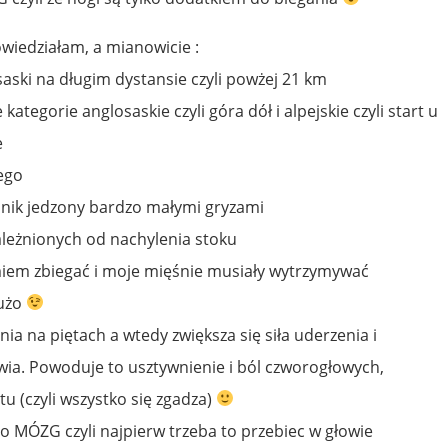
owiedziałam, a mianowicie :
aski na długim dystansie czyli powżej 21 km
 kategorie anglosaskie czyli góra dół i alpejskie czyli start u
e
ego
tonik jedzony bardzo małymi gryzami
zależnionych od nachylenia stoku
miem zbiegać i moje mięśnie musiały wytrzymywać
dużo
nia na piętach a wtedy zwiększa się siła uderzenia i
owia. Powoduje to usztywnienie i ból czworogłowych,
tu (czyli wszystko się zgadza)
 to MÓZG czyli najpierw trzeba to przebiec w głowie