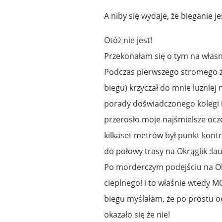
A niby się wydaje, że bieganie jes
Otóż nie jest!
Przekonałam się o tym na własn
Podczas pierwszego stromego zb
biegu) krzyczał do mnie luzniej
porady doświadczonego kolegi i 
przerosło moje najśmielsze ocze
kilkaset metrów był punkt kont
do połowy trasy na Okrąglik :la
Po morderczym podejściu na Okr
cieplnego! i to właśnie wtedy 
biegu myślałam, że po prostu od
okazało się że nie!