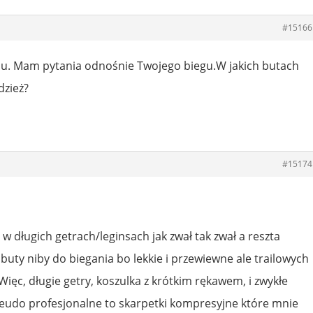
#15166
u. Mam pytania odnośnie Twojego biegu.W jakich butach
dzież?
#15174
 w długich getrach/leginsach jak zwał tak zwał a reszta
 buty niby do biegania bo lekkie i przewiewne ale trailowych
Więc, długie getry, koszulka z krótkim rękawem, i zwykłe
seudo profesjonalne to skarpetki kompresyjne które mnie