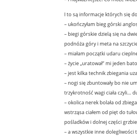
I to są informacje których się d
– ukończyłam bieg górski anglos
– biegi górskie dzielą się na dwie
podnóża góry i meta na szczyci
– miałam początki udaru ciepln
– życie „uratował” mi jeden ba
– jest kilka technik zbiegania u
– nogi się zbuntowały bo nie u
trzykrotność wagi ciała czyli… 
– okolica nerek bolała od zbiega
wstrząsa ciałem od pięt do tuł
pośladków i dolnej części grzbie
– a wszystkie inne dolegliwości