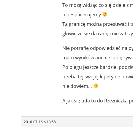
To mózg widząc co się dzieje z m
przespacerujemy
Tą granicę można przesuwać i 
głowie,że się da radę i nie zatr
Nie potrafię odpowiedzieć na py
mam wyników ani nie lubię rywal
Po biegu jeszcze bardziej podz
trzeba tej swojej łepetynie pow
nie dowiem…
A jak się uda to do Rzezniczka p
2016-07-16 o 13:58