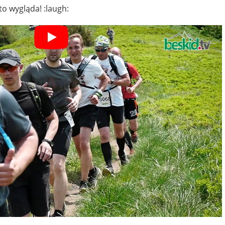
to wygląda! :laugh: