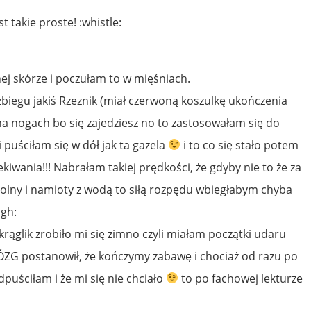
t takie proste! :whistle:
ej skórze i poczułam to w mięśniach.
iegu jakiś Rzeznik (miał czerwoną koszulkę ukończenia
 na nogach bo się zajedziesz no to zastosowałam się do
puściłam się w dół jak ta gazela
i to co się stało potem
kiwania!!! Nabrałam takiej prędkości, że gdyby nie to że za
rolny i namioty z wodą to siłą rozpędu wbiegłabym chyba
ugh:
ąglik zrobiło mi się zimno czyli miałam początki udaru
MÓZG postanowił, że kończymy zabawę i chociaż od razu po
puściłam i że mi się nie chciało
to po fachowej lekturze