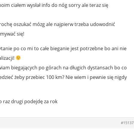
oim ciałem wysłał info do nóg sorry ale teraz się
trochę oszukać mózg ale najpierw trzeba udowodnić
zymywać się!
tanie po co mi to całe bieganie jest potrzebne bo ani nie
izacji!
iwiam biegających po górach na długich dystansach bo co
iedzieć żeby przebiec 100 km? Nie wiem i pewnie się nigdy
o raz drugi podejdę za rok
#15137