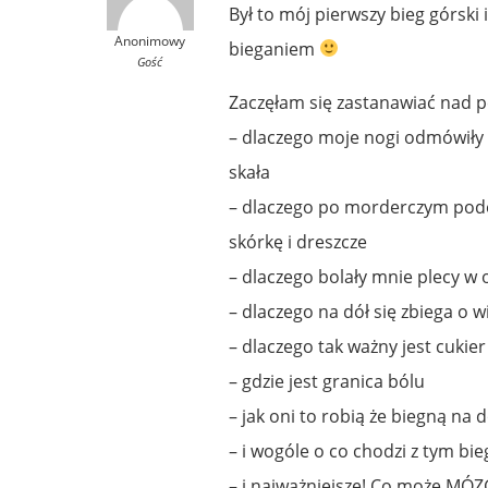
Był to mój pierwszy bieg górski 
Anonimowy
bieganiem
Gość
Zaczęłam się zastanawiać nad 
– dlaczego moje nogi odmówiły 
skała
– dlaczego po morderczym pode
skórkę i dreszcze
– dlaczego bolały mnie plecy w 
– dlaczego na dół się zbiega o w
– dlaczego tak ważny jest cukier
– gdzie jest granica bólu
– jak oni to robią że biegną na 
– i wogóle o co chodzi z tym bi
– i najważniejsze! Co może MÓZG